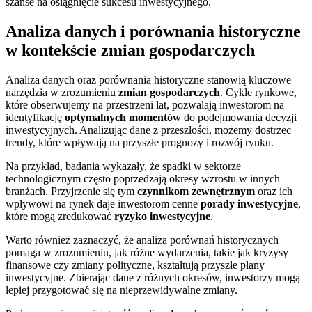
szanse na osiągnięcie sukcesu inwestycyjnego.
Analiza danych i porównania historyczne
w kontekście zmian gospodarczych
Analiza danych oraz porównania historyczne stanowią kluczowe
narzędzia w zrozumieniu
zmian gospodarczych
. Cykle rynkowe,
które obserwujemy na przestrzeni lat, pozwalają inwestorom na
identyfikację
optymalnych momentów
do podejmowania decyzji
inwestycyjnych. Analizując dane z przeszłości, możemy dostrzec
trendy, które wpływają na przyszłe prognozy i rozwój rynku.
Na przykład, badania wykazały, że spadki w sektorze
technologicznym często poprzedzają okresy wzrostu w innych
branżach. Przyjrzenie się tym
czynnikom zewnętrznym
oraz ich
wpływowi na rynek daje inwestorom cenne
porady inwestycyjne
,
które mogą zredukować
ryzyko inwestycyjne
.
Warto również zaznaczyć, że analiza porównań historycznych
pomaga w zrozumieniu, jak różne wydarzenia, takie jak kryzysy
finansowe czy zmiany polityczne, kształtują przyszłe plany
inwestycyjne. Zbierając dane z różnych okresów, inwestorzy mogą
lepiej przygotować się na nieprzewidywalne zmiany.