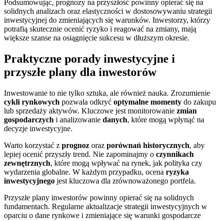
Podsumowując, prognozy na przyszłość powinny opierać się na
solidnych analizach oraz elastyczności w dostosowywaniu strategii
inwestycyjnej do zmieniających się warunków. Inwestorzy, którzy
potrafią skutecznie ocenić ryzyko i reagować na zmiany, mają
większe szanse na osiągnięcie sukcesu w dłuższym okresie.
Praktyczne porady inwestycyjne i
przyszłe plany dla inwestorów
Inwestowanie to nie tylko sztuka, ale również nauka. Zrozumienie
cykli rynkowych
pozwala odkryć
optymalne momenty
do zakupu
lub sprzedaży aktywów. Kluczowe jest monitorowanie
zmian
gospodarczych
i analizowanie
danych
, które mogą wpłynąć na
decyzje inwestycyjne.
Warto korzystać z
prognoz
oraz
porównań historycznych
, aby
lepiej ocenić przyszły trend. Nie zapominajmy o
czynnikach
zewnętrznych
, które mogą wpływać na rynek, jak polityka czy
wydarzenia globalne. W każdym przypadku, ocena
ryzyka
inwestycyjnego
jest kluczowa dla zrównoważonego portfela.
Przyszłe plany inwestorów powinny opierać się na solidnych
fundamentach. Regularne aktualizacje strategii inwestycyjnych w
oparciu o dane rynkowe i zmieniające się warunki gospodarcze