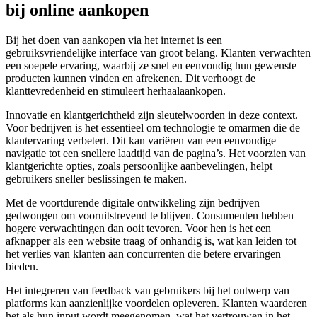
bij online aankopen
Bij het doen van aankopen via het internet is een
gebruiksvriendelijke interface van groot belang. Klanten verwachten
een soepele ervaring, waarbij ze snel en eenvoudig hun gewenste
producten kunnen vinden en afrekenen. Dit verhoogt de
klanttevredenheid en stimuleert herhaalaankopen.
Innovatie en klantgerichtheid zijn sleutelwoorden in deze context.
Voor bedrijven is het essentieel om technologie te omarmen die de
klantervaring verbetert. Dit kan variëren van een eenvoudige
navigatie tot een snellere laadtijd van de pagina’s. Het voorzien van
klantgerichte opties, zoals persoonlijke aanbevelingen, helpt
gebruikers sneller beslissingen te maken.
Met de voortdurende digitale ontwikkeling zijn bedrijven
gedwongen om vooruitstrevend te blijven. Consumenten hebben
hogere verwachtingen dan ooit tevoren. Voor hen is het een
afknapper als een website traag of onhandig is, wat kan leiden tot
het verlies van klanten aan concurrenten die betere ervaringen
bieden.
Het integreren van feedback van gebruikers bij het ontwerp van
platforms kan aanzienlijke voordelen opleveren. Klanten waarderen
het als hun input wordt meegenomen, wat het vertrouwen in het