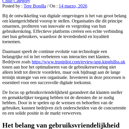
Child Category
Posted by :
Tere Bonilla
/
On :
14 marzo, 2026
Bij de ontwikkeling van digitale omgevingen is het van groot belang
om klantgerichtheid voorop te stellen. Organisaties die dit principe
omarmen, profiteren van innovatie en vergroting van hun
gebruikerskring. Effectieve platforms creëren een echte verbinding
met hun gebruikers, waardoor de tevredenheid en loyaliteit
toenemen.
Daarnaast speelt de continue evolutie van technologie een
belangrijke rol in het verbeteren van interacties met klanten.
Bedrijven zoals
https://www.trustpilot.com/review/app.kinghillss.uk
tonen aan hoe het optimaliseren van de gebruikerservaring niet
alleen leidt tot directe voordelen, maar ook bijdraagt aan de lange
termijn strategie van een organisatie. Investeren in deze processen is
essentieel voor een succesvolle digitale toekomst.
De focus op gebruiksvriendelijkheid garandeert dat klanten sneller
en gemakkelijker toegang hebben tot de diensten die ze nodig
hebben. Door in te spelen op de wensen en behoeften van de
gebruiker, kunnen bedrijven zich onderscheiden van de concurrentie
en een solide positie in de markt verwerven.
Het belang van gebruiksvriendelijkheid