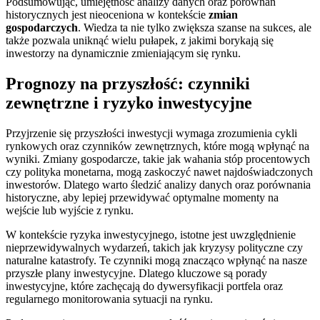
Podsumowując, umiejętność analizy danych oraz porównań
historycznych jest nieoceniona w kontekście
zmian
gospodarczych
. Wiedza ta nie tylko zwiększa szanse na sukces, ale
także pozwala uniknąć wielu pułapek, z jakimi borykają się
inwestorzy na dynamicznie zmieniającym się rynku.
Prognozy na przyszłość: czynniki
zewnętrzne i ryzyko inwestycyjne
Przyjrzenie się przyszłości inwestycji wymaga zrozumienia cykli
rynkowych oraz czynników zewnętrznych, które mogą wpłynąć na
wyniki. Zmiany gospodarcze, takie jak wahania stóp procentowych
czy polityka monetarna, mogą zaskoczyć nawet najdoświadczonych
inwestorów. Dlatego warto śledzić analizy danych oraz porównania
historyczne, aby lepiej przewidywać optymalne momenty na
wejście lub wyjście z rynku.
W kontekście ryzyka inwestycyjnego, istotne jest uwzględnienie
nieprzewidywalnych wydarzeń, takich jak kryzysy polityczne czy
naturalne katastrofy. Te czynniki mogą znacząco wpłynąć na nasze
przyszłe plany inwestycyjne. Dlatego kluczowe są porady
inwestycyjne, które zachęcają do dywersyfikacji portfela oraz
regularnego monitorowania sytuacji na rynku.