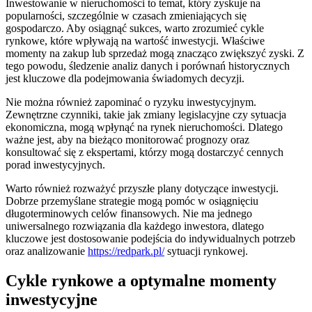
Inwestowanie w nieruchomości to temat, który zyskuje na
popularności, szczególnie w czasach zmieniających się
gospodarczo. Aby osiągnąć sukces, warto zrozumieć cykle
rynkowe, które wpływają na wartość inwestycji. Właściwe
momenty na zakup lub sprzedaż mogą znacząco zwiększyć zyski. Z
tego powodu, śledzenie analiz danych i porównań historycznych
jest kluczowe dla podejmowania świadomych decyzji.
Nie można również zapominać o ryzyku inwestycyjnym.
Zewnętrzne czynniki, takie jak zmiany legislacyjne czy sytuacja
ekonomiczna, mogą wpłynąć na rynek nieruchomości. Dlatego
ważne jest, aby na bieżąco monitorować prognozy oraz
konsultować się z ekspertami, którzy mogą dostarczyć cennych
porad inwestycyjnych.
Warto również rozważyć przyszłe plany dotyczące inwestycji.
Dobrze przemyślane strategie mogą pomóc w osiągnięciu
długoterminowych celów finansowych. Nie ma jednego
uniwersalnego rozwiązania dla każdego inwestora, dlatego
kluczowe jest dostosowanie podejścia do indywidualnych potrzeb
oraz analizowanie
https://redpark.pl/
sytuacji rynkowej.
Cykle rynkowe a optymalne momenty
inwestycyjne