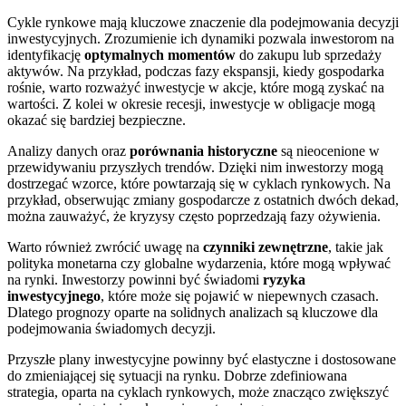
Cykle rynkowe mają kluczowe znaczenie dla podejmowania decyzji
inwestycyjnych. Zrozumienie ich dynamiki pozwala inwestorom na
identyfikację
optymalnych momentów
do zakupu lub sprzedaży
aktywów. Na przykład, podczas fazy ekspansji, kiedy gospodarka
rośnie, warto rozważyć inwestycje w akcje, które mogą zyskać na
wartości. Z kolei w okresie recesji, inwestycje w obligacje mogą
okazać się bardziej bezpieczne.
Analizy danych oraz
porównania historyczne
są nieocenione w
przewidywaniu przyszłych trendów. Dzięki nim inwestorzy mogą
dostrzegać wzorce, które powtarzają się w cyklach rynkowych. Na
przykład, obserwując zmiany gospodarcze z ostatnich dwóch dekad,
można zauważyć, że kryzysy często poprzedzają fazy ożywienia.
Warto również zwrócić uwagę na
czynniki zewnętrzne
, takie jak
polityka monetarna czy globalne wydarzenia, które mogą wpływać
na rynki. Inwestorzy powinni być świadomi
ryzyka
inwestycyjnego
, które może się pojawić w niepewnych czasach.
Dlatego prognozy oparte na solidnych analizach są kluczowe dla
podejmowania świadomych decyzji.
Przyszłe plany inwestycyjne powinny być elastyczne i dostosowane
do zmieniającej się sytuacji na rynku. Dobrze zdefiniowana
strategia, oparta na cyklach rynkowych, może znacząco zwiększyć