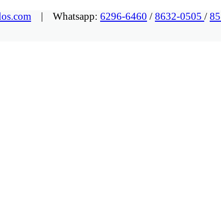
los.com
| Whatsapp:
6296-6460
/
8632-0505
/
85