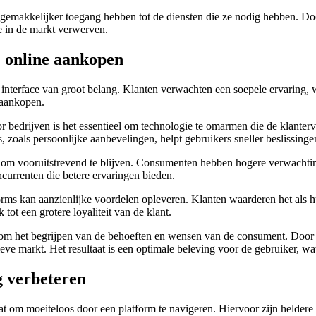
n gemakkelijker toegang hebben tot de diensten die ze nodig hebben. D
e in de markt verwerven.
j online aankopen
ke interface van groot belang. Klanten verwachten een soepele ervarin
laankopen.
r bedrijven is het essentieel om technologie te omarmen die de klanterv
s, zoals persoonlijke aanbevelingen, helpt gebruikers sneller beslissing
om vooruitstrevend te blijven. Consumenten hebben hogere verwachting
oncurrenten die betere ervaringen bieden.
forms kan aanzienlijke voordelen opleveren. Klanten waarderen het als
 tot een grotere loyaliteit van de klant.
k om het begrijpen van de behoeften en wensen van de consument. Door zi
e markt. Het resultaat is een optimale beleving voor de gebruiker, wat 
g verbeteren
aat om moeiteloos door een platform te navigeren. Hiervoor zijn heldere 