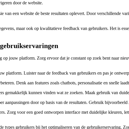
igeren door de website.
e van een website de beste resultaten oplevert. Door verschillende var
 gegevens, maar ook op kwalitatieve feedback van gebruikers. Het is ess
n gebruikservaringen
ing op jouw platform. Zorg ervoor dat je constant op zoek bent naar ni
jouw platform. Luister naar de feedback van gebruikers en pas je ontwe
eteren. Denk aan features zoals chatbots, personalisatie en snelle laad
kers gemakkelijk kunnen vinden wat ze zoeken. Maak gebruik van duideli
er aanpassingen door op basis van de resultaten. Gebruik bijvoorbeeld 
kers. Zorg voor een goed ontworpen interface met duidelijke kleuren, le
types gebruikers bij het optimaliseren van de gebruikerservaring. Zorg