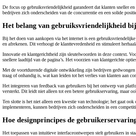
De focus op gebruiksvriendelijkheid garandeert dat klanten sneller e
bedrijven zich onderscheiden van de concurrentie en een solide positi
Het belang van gebruiksvriendelijkheid bi
Bij het doen van aankopen via het internet is een gebruiksvriendelij
en afrekenen. Dit verhoogt de klanttevredenheid en stimuleert herhaa
Innovatie en klantgerichtheid zijn sleutelwoorden in deze context. Voo
snellere laadtijd van de pagina’s. Het voorzien van klantgerichte optie
Met de voortdurende digitale ontwikkeling zijn bedrijven gedwongen 
traag of onhandig is, wat kan leiden tot het verlies van klanten aan c
Het integreren van feedback van gebruikers bij het ontwerp van plat
versterkt. Dit leidt niet alleen tot een betere gebruikservaring, maar ook
Ten slotte is het niet alleen een kwestie van technologie; het gaat oo
implementeren, kunnen bedrijven zich onderscheiden in een competitiev
Hoe designprincipes de gebruikerservarin
Het toepassen van intuitieve interfaceontwerpen stelt gebruikers in st