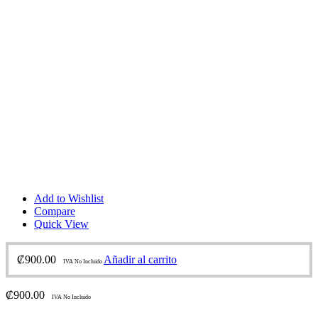
Add to Wishlist
Compare
Quick View
₡
900.00
Añadir al carrito
IVA No Incluido
₡
900.00
IVA No Incluido