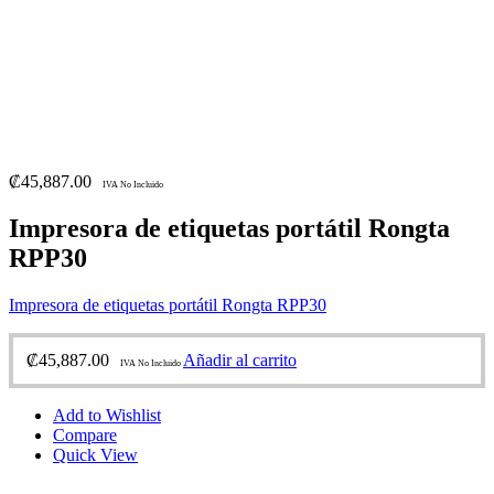
₡
45,887.00
IVA No Incluido
Impresora de etiquetas portátil Rongta
RPP30
Impresora de etiquetas portátil Rongta RPP30
₡
45,887.00
Añadir al carrito
IVA No Incluido
Add to Wishlist
Compare
Quick View