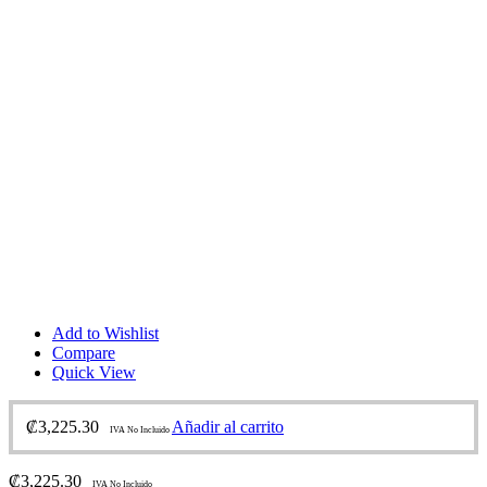
Add to Wishlist
Compare
Quick View
₡
3,225.30
Añadir al carrito
IVA No Incluido
₡
3,225.30
IVA No Incluido