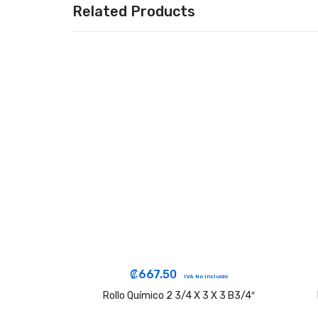
Related Products
₡
667.50
IVA No Incluido
Rollo Químico 2 3/4 X 3 X 3 B3/4″