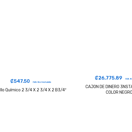
₡
26,775.89
IVA N
₡
547.50
IVA No Incluido
CAJON DE DINERO 3NST
llo Químico 2 3/4 X 2 3/4 X 2 B3/4″
COLOR NEGR