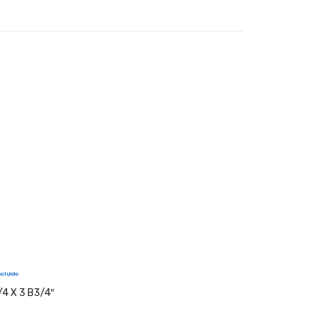
cluido
/4 X 3 B3/4″