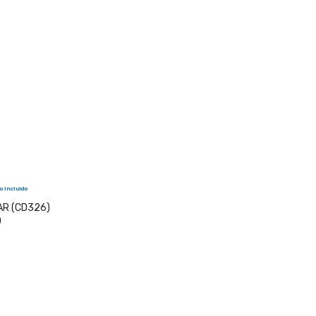
o Incluido
AR (CD326)
O