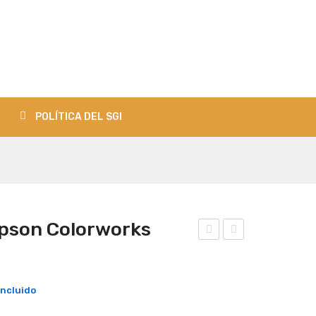
POLÍTICA DEL SGI
Epson Colorworks
inta
inta
Neg
Cya
ra
n
Incluido
Eps
Eps