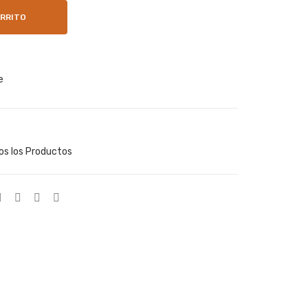
on
on
ARRITO
Col
Col
orw
orw
ork
ork
e
C40
s
00
C40
00
os los Productos