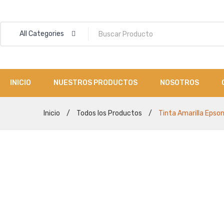
All Categories
INICIO
NUESTROS PRODUCTOS
NOSOTROS
Suministros
Rollos Formularios y Otros
Punto de Venta
Etiquetas
Cables
Inicio
/
Todos los Productos
/
Tinta Amarilla Epso