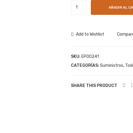
Tinta
AÑADIR AL C
Amarilla
Epson
Colorworks
C4000
Add to Wishlist
Compar
cantidad
SKU:
EP00241
CATEGORÍAS:
Suministros
,
Tod
SHARE THIS PRODUCT