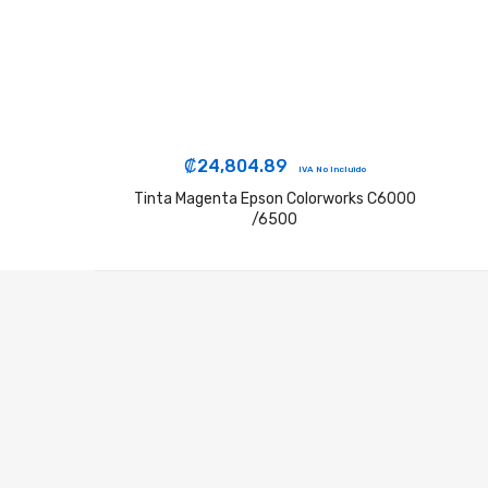
₡
24,804.89
IVA No Incluido
Tinta Magenta Epson Colorworks C6000
/6500