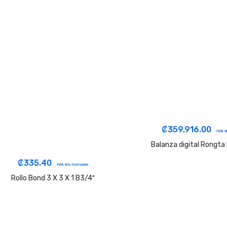
₡
359,916.00
IVA N
Balanza digital Rongt
₡
335.40
IVA No Incluido
Rollo Bond 3 X 3 X 1 B3/4″