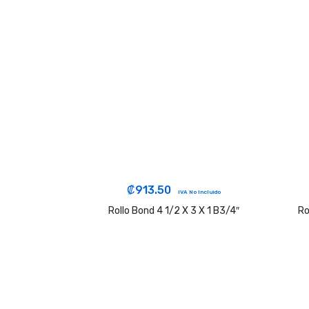
₡
913.50
IVA No Incluido
Rollo Bond 4 1/2 X 3 X 1 B3/4″
Ro