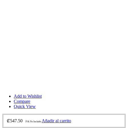
Add to Wishlist
Compare
Quick View
₡
547.50
Añadir al carrito
IVA No Incluido