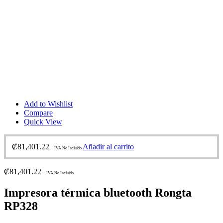
Add to Wishlist
Compare
Quick View
₡
81,401.22
Añadir al carrito
IVA No Incluido
₡
81,401.22
IVA No Incluido
Impresora térmica bluetooth Rongta
RP328