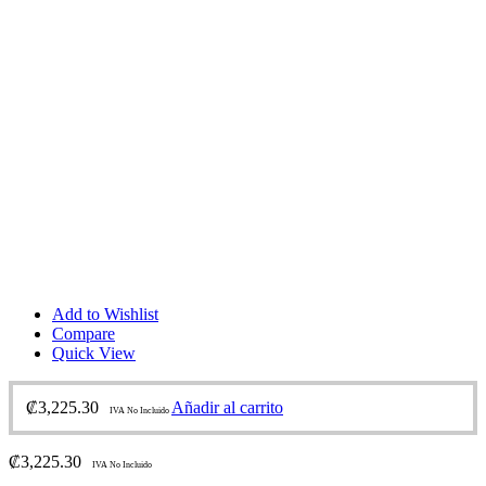
Add to Wishlist
Compare
Quick View
₡
3,225.30
Añadir al carrito
IVA No Incluido
₡
3,225.30
IVA No Incluido