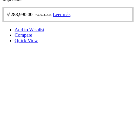
₡
288,990.00
Leer más
IVA No Incluido
Add to Wishlist
Compare
Quick View