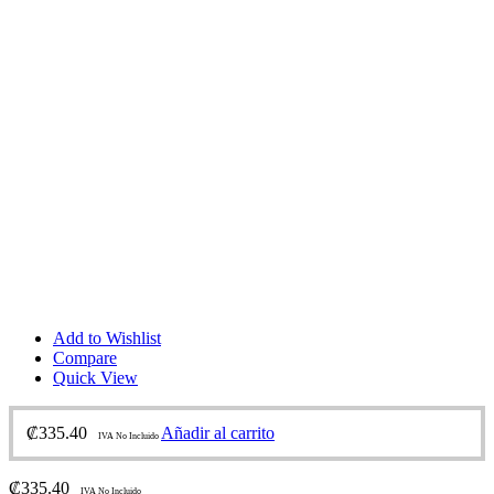
Add to Wishlist
Compare
Quick View
₡
335.40
Añadir al carrito
IVA No Incluido
₡
335.40
IVA No Incluido