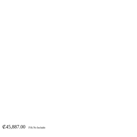
₡
45,887.00
IVA No Incluido