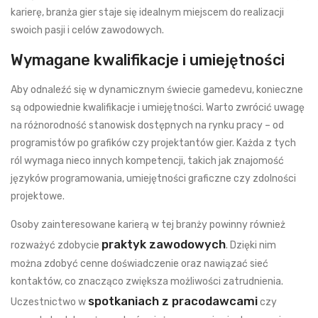
karierę, branża gier staje się idealnym miejscem do realizacji
swoich pasji i celów zawodowych.
Wymagane kwalifikacje i umiejętności
Aby odnaleźć się w dynamicznym świecie gamedevu, konieczne
są odpowiednie kwalifikacje i umiejętności. Warto zwrócić uwagę
na różnorodność stanowisk dostępnych na rynku pracy – od
programistów po grafików czy projektantów gier. Każda z tych
ról wymaga nieco innych kompetencji, takich jak znajomość
języków programowania, umiejętności graficzne czy zdolności
projektowe.
Osoby zainteresowane karierą w tej branży powinny również
praktyk zawodowych
rozważyć zdobycie
. Dzięki nim
można zdobyć cenne doświadczenie oraz nawiązać sieć
kontaktów, co znacząco zwiększa możliwości zatrudnienia.
spotkaniach z pracodawcami
Uczestnictwo w
czy