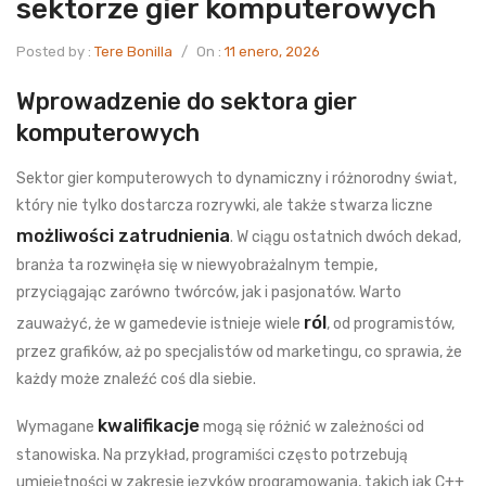
sektorze gier komputerowych
Posted by :
Tere Bonilla
/
On :
11 enero, 2026
Wprowadzenie do sektora gier
komputerowych
Sektor gier komputerowych to dynamiczny i różnorodny świat,
który nie tylko dostarcza rozrywki, ale także stwarza liczne
możliwości zatrudnienia
. W ciągu ostatnich dwóch dekad,
branża ta rozwinęła się w niewyobrażalnym tempie,
przyciągając zarówno twórców, jak i pasjonatów. Warto
ról
zauważyć, że w gamedevie istnieje wiele
, od programistów,
przez grafików, aż po specjalistów od marketingu, co sprawia, że
każdy może znaleźć coś dla siebie.
kwalifikacje
Wymagane
mogą się różnić w zależności od
stanowiska. Na przykład, programiści często potrzebują
umiejętności w zakresie języków programowania, takich jak C++