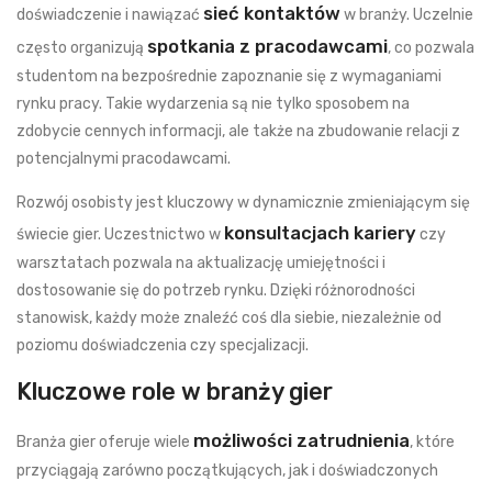
sieć kontaktów
doświadczenie i nawiązać
w branży. Uczelnie
spotkania z pracodawcami
często organizują
, co pozwala
studentom na bezpośrednie zapoznanie się z wymaganiami
rynku pracy. Takie wydarzenia są nie tylko sposobem na
zdobycie cennych informacji, ale także na zbudowanie relacji z
potencjalnymi pracodawcami.
Rozwój osobisty jest kluczowy w dynamicznie zmieniającym się
konsultacjach kariery
świecie gier. Uczestnictwo w
czy
warsztatach pozwala na aktualizację umiejętności i
dostosowanie się do potrzeb rynku. Dzięki różnorodności
stanowisk, każdy może znaleźć coś dla siebie, niezależnie od
poziomu doświadczenia czy specjalizacji.
Kluczowe role w branży gier
możliwości zatrudnienia
Branża gier oferuje wiele
, które
przyciągają zarówno początkujących, jak i doświadczonych