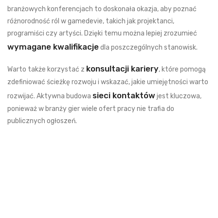
branżowych konferencjach to doskonała okazja, aby poznać
różnorodność ról w gamedevie, takich jak projektanci,
programiści czy artyści. Dzięki temu można lepiej zrozumieć
wymagane kwalifikacje
dla poszczególnych stanowisk.
konsultacji kariery
Warto także korzystać z
, które pomogą
zdefiniować ścieżkę rozwoju i wskazać, jakie umiejętności warto
sieci kontaktów
rozwijać. Aktywna budowa
jest kluczowa,
ponieważ w branży gier wiele ofert pracy nie trafia do
publicznych ogłoszeń.