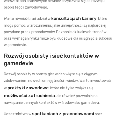
warsztatach branżowych również przyczynia się do rozwoju
osobistego i zawodowego.
konsultacjach kariery
Warto również brać udział w
, które
mogą pomóc w zrozumieniu, jakie umiejętności są najbardziej
pożądane przez pracodawców. Poznanie aktualnych trendów
oraz wymagań rynku może być kluczowe dla osiągnięcia sukcesu
w gamedevie.
Rozwój osobisty i sieć kontaktów w
gamedevie
Rozwój osobisty w branży gier wideo wiąże się z ciągłym
zdobywaniem nowych umiejętności i wiedzy. Warto inwestować
praktyki zawodowe
w
, które nie tylko zwiększają
możliwości zatrudnienia
, ale również pozwalają na
nawiązanie cennych kontaktów w środowisku gamedevu.
spotkaniach z pracodawcami
Uczestnictwo w
oraz