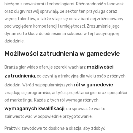
bieżąco z nowinkami i technologiami. Różnorodność stanowisk
oraz ciągły rozwój sprawiają, że sektor ten przyciąga coraz
więcej talentów, a także staje się coraz bardziej zróżnicowany
pod względem kompetencji i umiejętności. Zrozumienie jego
dynamiki to klucz do odniesienia sukcesu w tej fascynującej
dziedzinie.
Możliwości zatrudnienia w gamedevie
możliwości
Branża gier wideo oferuje szeroki wachlarz
zatrudnienia
, co czyni ją atrakcyjną dla wielu osób z różnych
ról w gamedevie
dziedzin. Wśród najpopularniejszych
znajdują się programiści, artyści, projektanci gier oraz specjaliści
od marketingu. Każda z tych ról wymaga różnych
wymaganych kwalifikacji
, co sprawia, że warto
zainwestować w odpowiednie przygotowanie.
Praktyki zawodowe to doskonała okazja, aby zdobyć