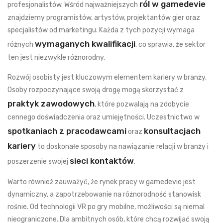
ról w gamedevie
profesjonalistów. Wśród najważniejszych
znajdziemy programistów, artystów, projektantów gier oraz
specjalistów od marketingu. Każda z tych pozycji wymaga
wymaganych kwalifikacji
różnych
, co sprawia, że sektor
ten jest niezwykle różnorodny.
Rozwój osobisty jest kluczowym elementem kariery w branży.
Osoby rozpoczynające swoją drogę mogą skorzystać z
praktyk zawodowych
, które pozwalają na zdobycie
cennego doświadczenia oraz umiejętności. Uczestnictwo w
spotkaniach z pracodawcami
konsultacjach
oraz
kariery
to doskonałe sposoby na nawiązanie relacji w branży i
sieci kontaktów
poszerzenie swojej
.
Warto również zauważyć, że rynek pracy w gamedevie jest
dynamiczny, a zapotrzebowanie na różnorodność stanowisk
rośnie. Od technologii VR po gry mobilne, możliwości są niemal
nieograniczone. Dla ambitnych osób, które chcą rozwijać swoją