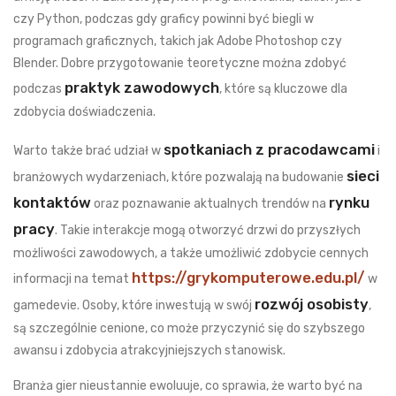
czy Python, podczas gdy graficy powinni być biegli w
programach graficznych, takich jak Adobe Photoshop czy
Blender. Dobre przygotowanie teoretyczne można zdobyć
praktyk zawodowych
podczas
, które są kluczowe dla
zdobycia doświadczenia.
spotkaniach z pracodawcami
Warto także brać udział w
i
sieci
branżowych wydarzeniach, które pozwalają na budowanie
kontaktów
rynku
oraz poznawanie aktualnych trendów na
pracy
. Takie interakcje mogą otworzyć drzwi do przyszłych
możliwości zawodowych, a także umożliwić zdobycie cennych
https://grykomputerowe.edu.pl/
informacji na temat
w
rozwój osobisty
gamedevie. Osoby, które inwestują w swój
,
są szczególnie cenione, co może przyczynić się do szybszego
awansu i zdobycia atrakcyjniejszych stanowisk.
Branża gier nieustannie ewoluuje, co sprawia, że warto być na