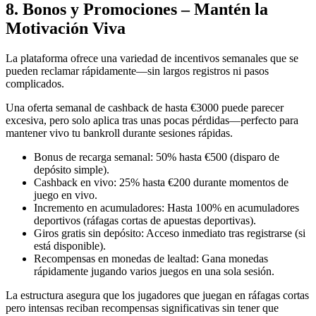
8. Bonos y Promociones – Mantén la
Motivación Viva
La plataforma ofrece una variedad de incentivos semanales que se
pueden reclamar rápidamente—sin largos registros ni pasos
complicados.
Una oferta semanal de cashback de hasta €3000 puede parecer
excesiva, pero solo aplica tras unas pocas pérdidas—perfecto para
mantener vivo tu bankroll durante sesiones rápidas.
Bonus de recarga semanal: 50% hasta €500 (disparo de
depósito simple).
Cashback en vivo: 25% hasta €200 durante momentos de
juego en vivo.
Incremento en acumuladores: Hasta 100% en acumuladores
deportivos (ráfagas cortas de apuestas deportivas).
Giros gratis sin depósito: Acceso inmediato tras registrarse (si
está disponible).
Recompensas en monedas de lealtad: Gana monedas
rápidamente jugando varios juegos en una sola sesión.
La estructura asegura que los jugadores que juegan en ráfagas cortas
pero intensas reciban recompensas significativas sin tener que