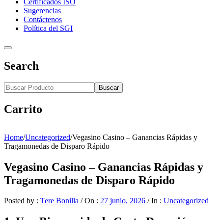
Certificados ISO
Sugerencias
Contáctenos
Política del SGI
Search
Buscar
Carrito
Home
/
Uncategorized
/
Vegasino Casino – Ganancias Rápidas y
Tragamonedas de Disparo Rápido
Vegasino Casino – Ganancias Rápidas y
Tragamonedas de Disparo Rápido
Posted by :
Tere Bonilla
/
On :
27 junio, 2026
/
In :
Uncategorized