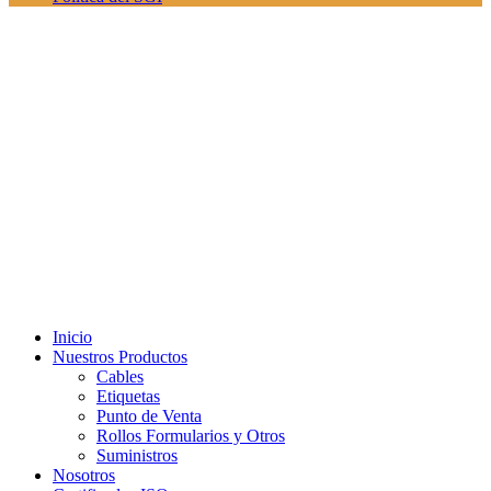
Inicio
Nuestros Productos
Cables
Etiquetas
Punto de Venta
Rollos Formularios y Otros
Suministros
Nosotros