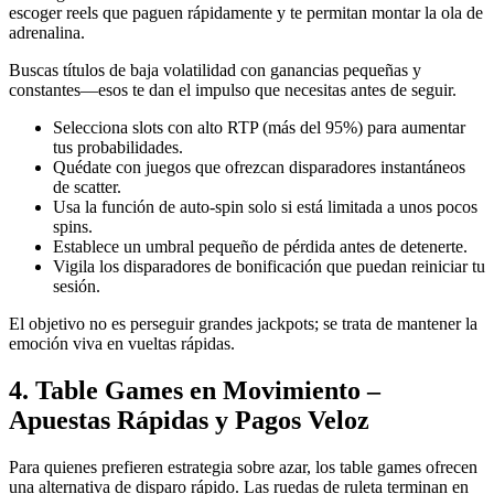
escoger reels que paguen rápidamente y te permitan montar la ola de
adrenalina.
Buscas títulos de baja volatilidad con ganancias pequeñas y
constantes—esos te dan el impulso que necesitas antes de seguir.
Selecciona slots con alto RTP (más del 95%) para aumentar
tus probabilidades.
Quédate con juegos que ofrezcan disparadores instantáneos
de scatter.
Usa la función de auto‑spin solo si está limitada a unos pocos
spins.
Establece un umbral pequeño de pérdida antes de detenerte.
Vigila los disparadores de bonificación que puedan reiniciar tu
sesión.
El objetivo no es perseguir grandes jackpots; se trata de mantener la
emoción viva en vueltas rápidas.
4. Table Games en Movimiento –
Apuestas Rápidas y Pagos Veloz
Para quienes prefieren estrategia sobre azar, los table games ofrecen
una alternativa de disparo rápido. Las ruedas de ruleta terminan en