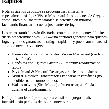
Rápidos
Notarás que los depósitos se procesan casi al instante—
especialmente si eliges Visa o Mastercard. Las opciones de Crypto
como Bitcoin o Ethereum también se acreditan en minutos,
facilitando financiar tu cuenta justo antes de jugar.
Los retiros también están diseñados con rapidez en mente; el límite
diario predeterminado es €500—una cantidad generosa para quienes
logran grandes ganancias en ráfagas rápidas—y puede aumentarse si
subes de nivel en VIP tiers.
Formas de depósito más fáciles: Visa & Mastercard (crédito
instantáneo).
Depósitos con Crypto: Bitcoin & Ethereum (confirmación
rápida).
Paysafecard & Neosurf: Recargas virtuales instantáneas.
Skrill & Neteller: Transferencias bancarias instantáneas (no
elegibles para algunos bonos).
Wallets móviles (Siru Mobile) ofrecen recargas rápidas
durante el desplazamiento.
El flujo financiero rápido respalda el estilo de juego de alta
intensidad sin períodos de espera innecesarios.