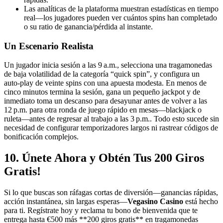
Las analíticas de la plataforma muestran estadísticas en tiempo
real—los jugadores pueden ver cuántos spins han completado
o su ratio de ganancia/pérdida al instante.
Un Escenario Realista
Un jugador inicia sesión a las 9 a.m., selecciona una tragamonedas
de baja volatilidad de la categoría “quick spin”, y configura un
auto‑play de veinte spins con una apuesta modesta. En menos de
cinco minutos termina la sesión, gana un pequeño jackpot y de
inmediato toma un descanso para desayunar antes de volver a las
12 p.m. para otra ronda de juego rápido en mesas—blackjack o
ruleta—antes de regresar al trabajo a las 3 p.m.. Todo esto sucede sin
necesidad de configurar temporizadores largos ni rastrear códigos de
bonificación complejos.
10. Únete Ahora y Obtén Tus 200 Giros
Gratis!
Si lo que buscas son ráfagas cortas de diversión—ganancias rápidas,
acción instantánea, sin largas esperas—
Vegasino Casino
está hecho
para ti. Regístrate hoy y reclama tu bono de bienvenida que te
entrega hasta €500 más **200 giros gratis** en tragamonedas