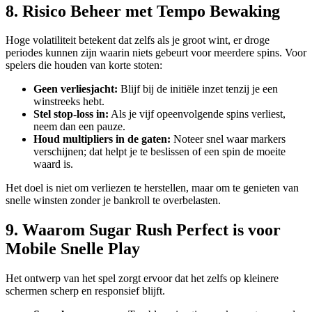
8. Risico Beheer met Tempo Bewaking
Hoge volatiliteit betekent dat zelfs als je groot wint, er droge
periodes kunnen zijn waarin niets gebeurt voor meerdere spins. Voor
spelers die houden van korte stoten:
Geen verliesjacht:
Blijf bij de initiële inzet tenzij je een
winstreeks hebt.
Stel stop‑loss in:
Als je vijf opeenvolgende spins verliest,
neem dan een pauze.
Houd multipliers in de gaten:
Noteer snel waar markers
verschijnen; dat helpt je te beslissen of een spin de moeite
waard is.
Het doel is niet om verliezen te herstellen, maar om te genieten van
snelle winsten zonder je bankroll te overbelasten.
9. Waarom Sugar Rush Perfect is voor
Mobile Snelle Play
Het ontwerp van het spel zorgt ervoor dat het zelfs op kleinere
schermen scherp en responsief blijft.