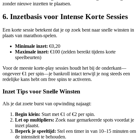
zonder nieuwe inzetten te plaatsen.
6. Inzetbasis voor Intense Korte Sessies
Een korte sessie betekent dat je op zoek bent naar snelle winsten in
plaats van marathon‑spelen.
Minimale inzet:
€0,20
Maximale inzet:
€100 (zelden bereikt tijdens korte
speelbeurten)
Voor de meeste korte‑play sessies houdt het bij de onderkant—
ongeveer €1 per spin—je bankroll intact terwijl je nog steeds een
redelijke kans hebt om free spins te activeren.
Inzet Tips voor Snelle Winsten
Als je dat zoete burst van opwinding najaagt:
Begin klein:
Start met €1 of €2 per spin.
Let op multipliers:
Zoek naar gemarkeerde spots voordat je
inzet plaatst.
Beperk je speeltijd:
Stel een timer in van 10–15 minuten om
de intensiteit te behouden.