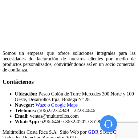
Somos un empresa que ofrece soluciones integrales para las
necesidades de facturación de nuestros clientes por medio de
productos personalizados, convirtiéndonos así en un socio comercial
de confianza.
Contáctenos
Ubicación:
Paseo Colón de Torre Mercedes 300 Norte y 100
Oeste, Desarrollos Irga, Bodega Nº 28
Navegar:
Waze o Google Maps
Teléfonos:
(506)2223-4949 – 2223-4646
Email:
ventas@multirrollos.com
WhatsApp:
6296-6460 / 8632-0505 / 8558-5000
Multirrollos Costa Rica S.A | Sitio Web por
GDR SOLUCIONES
.
Todos los Derechos Reservados 2019.