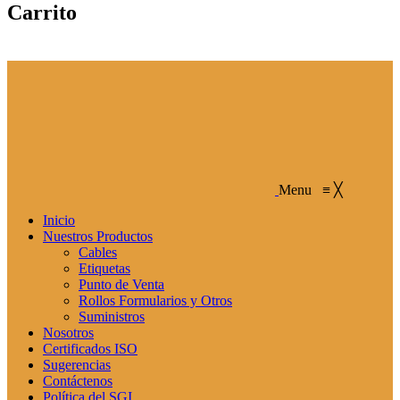
Carrito
Menu
≡
╳
Inicio
Nuestros Productos
Cables
Etiquetas
Punto de Venta
Rollos Formularios y Otros
Suministros
Nosotros
Certificados ISO
Sugerencias
Contáctenos
Política del SGI