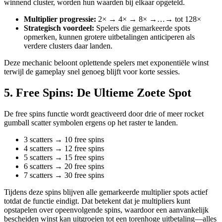
winnend cluster, worden hun waarden bij elkaar opgeteld.
Multiplier progressie:
2× → 4× → 8× →…→ tot 128×
Strategisch voordeel:
Spelers die gemarkeerde spots
opmerken, kunnen grotere uitbetalingen anticiperen als
verdere clusters daar landen.
Deze mechanic beloont oplettende spelers met exponentiële winst
terwijl de gameplay snel genoeg blijft voor korte sessies.
5. Free Spins: De Ultieme Zoete Spot
De free spins functie wordt geactiveerd door drie of meer rocket
gumball scatter symbolen ergens op het raster te landen.
3 scatters → 10 free spins
4 scatters → 12 free spins
5 scatters → 15 free spins
6 scatters → 20 free spins
7 scatters → 30 free spins
Tijdens deze spins blijven alle gemarkeerde multiplier spots actief
totdat de functie eindigt. Dat betekent dat je multipliers kunt
opstapelen over opeenvolgende spins, waardoor een aanvankelijk
bescheiden winst kan uitgroeien tot een torenhoge uitbetaling—alles