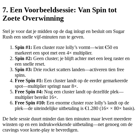
7. Een Voorbeeldsessie: Van Spin tot
Zoete Overwinning
Stel je voor dat je midden op de dag inlogt en besluit om Sugar
Rush een snelle vijf‑minuten run te geven.
Spin #1:
Een cluster roze lolly’s vormt—wint €50 en
markeert een spot met een 4× multiplier.
Spin #2:
Geen cluster; je blijft achter met een leeg raster en
een snelle reset.
Spin #3:
Drie rocket scatters landen—activeren tien free
spins.
Free Spin #1:
Een cluster landt op de eerder gemarkeerde
spot—multiplier springt naar 8×.
Free Spin #4:
Nog een cluster landt op dezelfde plek—
multiplier bereikt 16×.
Free Spin #10:
Een enorme cluster roze lolly’s landt op de
plek—de uiteindelijke uitbetaling is €1.280 (16× × 80× basis).
De hele sessie duurt minder dan tien minuten maar levert meerdere
winsten op en een indrukwekkende uitbetaling—net genoeg om de
cravings voor korte‑play te bevredigen.