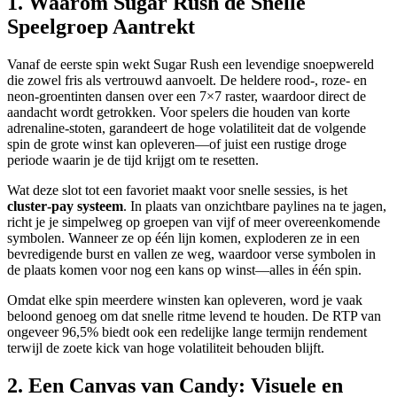
1. Waarom Sugar Rush de Snelle
Speelgroep Aantrekt
Vanaf de eerste spin wekt Sugar Rush een levendige snoepwereld
die zowel fris als vertrouwd aanvoelt. De heldere rood-, roze- en
neon-groentinten dansen over een 7×7 raster, waardoor direct de
aandacht wordt getrokken. Voor spelers die houden van korte
adrenaline‑stoten, garandeert de hoge volatiliteit dat de volgende
spin de grote winst kan opleveren—of juist een rustige droge
periode waarin je de tijd krijgt om te resetten.
Wat deze slot tot een favoriet maakt voor snelle sessies, is het
cluster‑pay systeem
. In plaats van onzichtbare paylines na te jagen,
richt je je simpelweg op groepen van vijf of meer overeenkomende
symbolen. Wanneer ze op één lijn komen, exploderen ze in een
bevredigende burst en vallen ze weg, waardoor verse symbolen in
de plaats komen voor nog een kans op winst—alles in één spin.
Omdat elke spin meerdere winsten kan opleveren, word je vaak
beloond genoeg om dat snelle ritme levend te houden. De RTP van
ongeveer 96,5% biedt ook een redelijke lange termijn rendement
terwijl de zoete kick van hoge volatiliteit behouden blijft.
2. Een Canvas van Candy: Visuele en