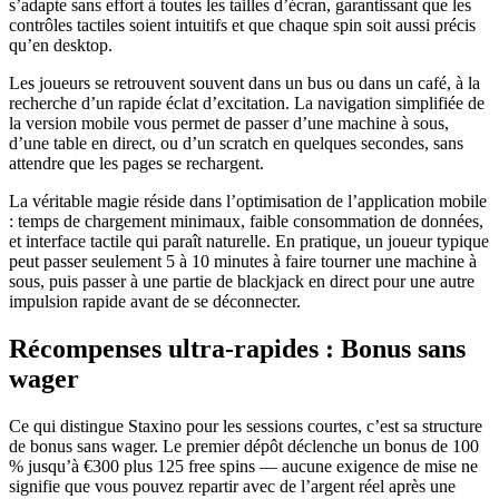
s’adapte sans effort à toutes les tailles d’écran, garantissant que les
contrôles tactiles soient intuitifs et que chaque spin soit aussi précis
qu’en desktop.
Les joueurs se retrouvent souvent dans un bus ou dans un café, à la
recherche d’un rapide éclat d’excitation. La navigation simplifiée de
la version mobile vous permet de passer d’une machine à sous,
d’une table en direct, ou d’un scratch en quelques secondes, sans
attendre que les pages se rechargent.
La véritable magie réside dans l’optimisation de l’application mobile
: temps de chargement minimaux, faible consommation de données,
et interface tactile qui paraît naturelle. En pratique, un joueur typique
peut passer seulement 5 à 10 minutes à faire tourner une machine à
sous, puis passer à une partie de blackjack en direct pour une autre
impulsion rapide avant de se déconnecter.
Récompenses ultra-rapides : Bonus sans
wager
Ce qui distingue Staxino pour les sessions courtes, c’est sa structure
de bonus sans wager. Le premier dépôt déclenche un bonus de 100
% jusqu’à €300 plus 125 free spins — aucune exigence de mise ne
signifie que vous pouvez repartir avec de l’argent réel après une