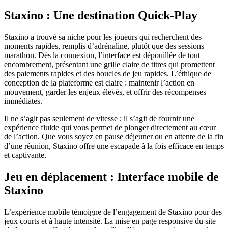
Staxino : Une destination Quick‑Play
Staxino a trouvé sa niche pour les joueurs qui recherchent des
moments rapides, remplis d’adrénaline, plutôt que des sessions
marathon. Dès la connexion, l’interface est dépouillée de tout
encombrement, présentant une grille claire de titres qui promettent
des paiements rapides et des boucles de jeu rapides. L’éthique de
conception de la plateforme est claire : maintenir l’action en
mouvement, garder les enjeux élevés, et offrir des récompenses
immédiates.
Il ne s’agit pas seulement de vitesse ; il s’agit de fournir une
expérience fluide qui vous permet de plonger directement au cœur
de l’action. Que vous soyez en pause déjeuner ou en attente de la fin
d’une réunion, Staxino offre une escapade à la fois efficace en temps
et captivante.
Jeu en déplacement : Interface mobile de
Staxino
L’expérience mobile témoigne de l’engagement de Staxino pour des
jeux courts et à haute intensité. La mise en page responsive du site