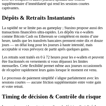
supplémentaire d’immédiateté qui rend les sessions courtes
captivantes.
Dépôts & Retraits Instantanés
La rapidité ne se limite pas au gameplay ; Staxino propose aussi des
transactions financières ultra-rapides. Les dépôts via e-wallets
comme Bitcoin Cash ou Ethereum se complètent en moins d’une
heure, tandis que les transferts bancaires prennent entre dix et douze
jours — un délai long pour les joueurs à haute intensité, mais
acceptable si vous prévoyez de partir après quelques gains.
Les retraits sont traités en 0 à 72 heures pour les e-wallets et peuvent
être fractionnés en versements si vous dépassez les limites
mensuelles. Cette flexibilité permet même aux joueurs occasionnels
de récupérer rapidement leurs gains lorsque le moment est venu.
Le processus de paiement simplifié s’aligne parfaitement avec les
sessions courtes — aucune friction supplémentaire entre votre gain
et votre retrait.
Timing de décision & Contrôle du risque