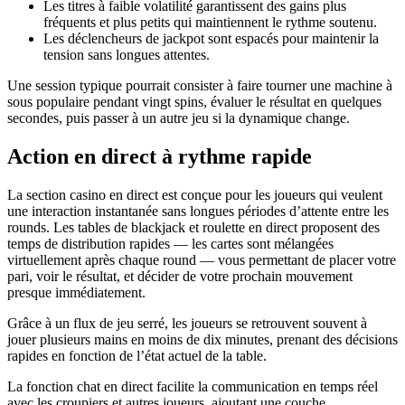
Les titres à faible volatilité garantissent des gains plus
fréquents et plus petits qui maintiennent le rythme soutenu.
Les déclencheurs de jackpot sont espacés pour maintenir la
tension sans longues attentes.
Une session typique pourrait consister à faire tourner une machine à
sous populaire pendant vingt spins, évaluer le résultat en quelques
secondes, puis passer à un autre jeu si la dynamique change.
Action en direct à rythme rapide
La section casino en direct est conçue pour les joueurs qui veulent
une interaction instantanée sans longues périodes d’attente entre les
rounds. Les tables de blackjack et roulette en direct proposent des
temps de distribution rapides — les cartes sont mélangées
virtuellement après chaque round — vous permettant de placer votre
pari, voir le résultat, et décider de votre prochain mouvement
presque immédiatement.
Grâce à un flux de jeu serré, les joueurs se retrouvent souvent à
jouer plusieurs mains en moins de dix minutes, prenant des décisions
rapides en fonction de l’état actuel de la table.
La fonction chat en direct facilite la communication en temps réel
avec les croupiers et autres joueurs, ajoutant une couche