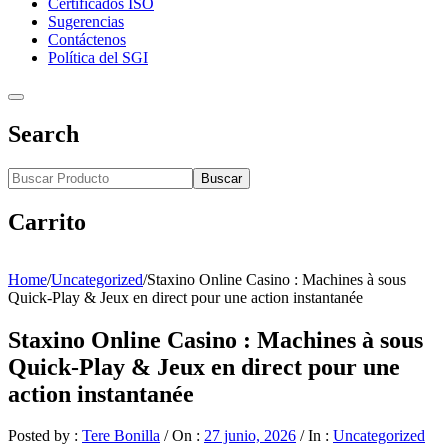
Certificados ISO
Sugerencias
Contáctenos
Política del SGI
Search
Buscar
Carrito
Home
/
Uncategorized
/
Staxino Online Casino : Machines à sous
Quick‑Play & Jeux en direct pour une action instantanée
Staxino Online Casino : Machines à sous
Quick‑Play & Jeux en direct pour une
action instantanée
Posted by :
Tere Bonilla
/
On :
27 junio, 2026
/
In :
Uncategorized