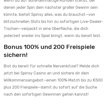
Wenn du auf adrenalinhaltige Runden stehst, bei
denen jeder Spin dein nächster großer Gewinn sein
könnte, bietet Spinsy alles, was du brauchst—von
blitzschnellen Slots bis hin zu sofortigen Live-Dealer-
Tischen—verpackt in eine Oberfläche, die dich
jederzeit wieder ins Spiel bringt, wenn du bereit bist.
Bonus 100% und 200 Freispiele
sichern!
Bist du bereit für schnelle Nervenkitzel? Melde dich
jetzt bei Spinsy Casino an und sichere dir dein
Willkommensangebot—einen 100%‑Match bis zu €500
plus 200 Freispiele—damit du sofort auf die Suche
nach den sofortigen Gewinnen gehen kannst!