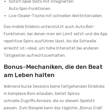
Sofort‑Spiel Slots mit integrierten
Auto‑Spin‑Funktionen.
Live-Dealer-Tische mit schnellen Wettintervallen.
Das mobile Erlebnis unterstützt auch Auto‑Bet-
Funktionen, bei denen man ein Limit setzt und die App
repetitive Spins ausführen lässt, bis die Schwelle
erreicht ist—ideal, um hohe Intensität bei anderen
Tätigkeiten aufrechtzuerhalten.
Bonus-Mechaniken, die den Beat
am Leben halten
Während kurze Sessions keine tiefgehenden Einblicke
in komplexe Boni erlauben, bietet Spinsy
schnelle‑Zugriffs‑Anreize, die zu diesem Spielstil
passen. Zum Beispiel kann das tägliche „Bonus Crab“