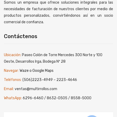
Somos un empresa que ofrece soluciones integrales para las
necesidades de facturación de nuestros clientes por medio de
productos personalizados, convirtiéndonos así en un socio
comercial de confianza.
Contáctenos
Ubicación:
Paseo Colón de Torre Mercedes 300 Norte y 100
Oeste, Desarrollos Irga, Bodega Nº 28
Navegar:
Waze o Google Maps
Teléfonos:
(506)2223-4949 – 2223-4646
Email:
ventas@multirrollos.com
WhatsApp:
6296-6460 / 8632-0505 / 8558-5000