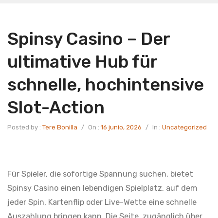
Spinsy Casino – Der
ultimative Hub für
schnelle, hochintensive
Slot-Action
Posted by :
Tere Bonilla
/
On :
16 junio, 2026
/
In :
Uncategorized
Für Spieler, die sofortige Spannung suchen, bietet
Spinsy Casino einen lebendigen Spielplatz, auf dem
jeder Spin, Kartenflip oder Live-Wette eine schnelle
Auszahlung bringen kann. Die Seite, zugänglich über