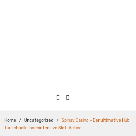
Home
/
Uncategorized
/
Spinsy Casino – Der ultimative Hub
für schnelle, hochintensive Slot-Action