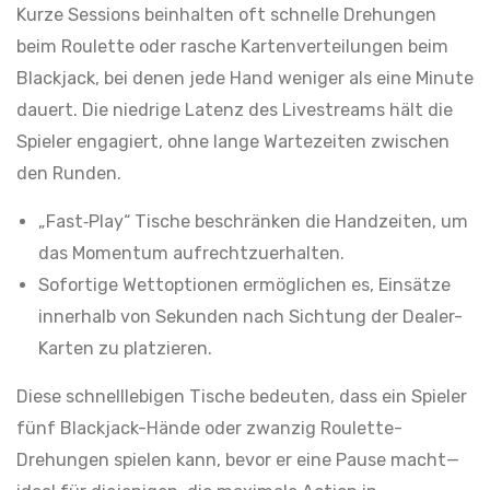
Kurze Sessions beinhalten oft schnelle Drehungen
beim Roulette oder rasche Kartenverteilungen beim
Blackjack, bei denen jede Hand weniger als eine Minute
dauert. Die niedrige Latenz des Livestreams hält die
Spieler engagiert, ohne lange Wartezeiten zwischen
den Runden.
„Fast‑Play“ Tische beschränken die Handzeiten, um
das Momentum aufrechtzuerhalten.
Sofortige Wettoptionen ermöglichen es, Einsätze
innerhalb von Sekunden nach Sichtung der Dealer-
Karten zu platzieren.
Diese schnelllebigen Tische bedeuten, dass ein Spieler
fünf Blackjack-Hände oder zwanzig Roulette-
Drehungen spielen kann, bevor er eine Pause macht—