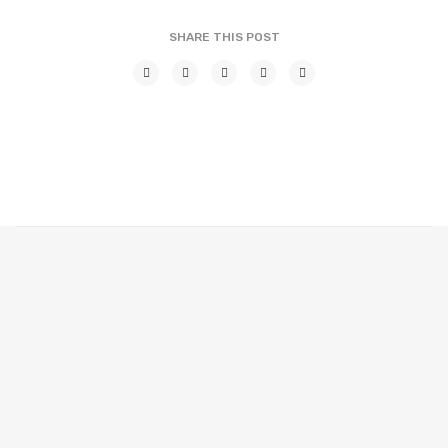
SHARE THIS POST