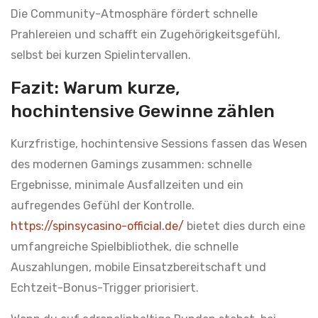
Die Community-Atmosphäre fördert schnelle
Prahlereien und schafft ein Zugehörigkeitsgefühl,
selbst bei kurzen Spielintervallen.
Fazit: Warum kurze,
hochintensive Gewinne zählen
Kurzfristige, hochintensive Sessions fassen das Wesen
des modernen Gamings zusammen: schnelle
Ergebnisse, minimale Ausfallzeiten und ein
aufregendes Gefühl der Kontrolle.
https://spinsycasino-official.de/
bietet dies durch eine
umfangreiche Spielbibliothek, die schnelle
Auszahlungen, mobile Einsatzbereitschaft und
Echtzeit-Bonus-Trigger priorisiert.