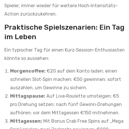
Spieler, immer wieder für weitere Hoch‑Intensitäts-
Action zurückzukehren.
Praktische Spielszenarien: Ein Tag
im Leben
Ein typischer Tag für einen Kurz‑Session-Enthusiasten
könnte so aussehen:
Morgencoffee:
€20 auf dein Konto laden; einen
schnellen Slot‑Spin machen; €50 gewinnen; sofort
auszahlen, um Gewinne zu sichern.
Mittagspause:
Auf Live‑Roulette umsteigen; €5
pro Drehung setzen; nach fünf Gewinn‑Drehungen
aufhören; vor dem Mittagessen €150 mitnehmen.
Mittagessen:
Mit Bonus Crab Free Spins auf „Mega