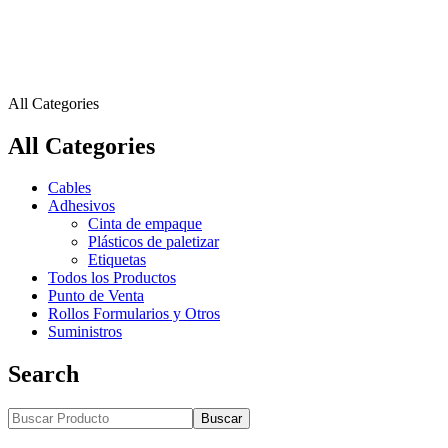
All Categories
All Categories
Cables
Adhesivos
Cinta de empaque
Plásticos de paletizar
Etiquetas
Todos los Productos
Punto de Venta
Rollos Formularios y Otros
Suministros
Search
Buscar