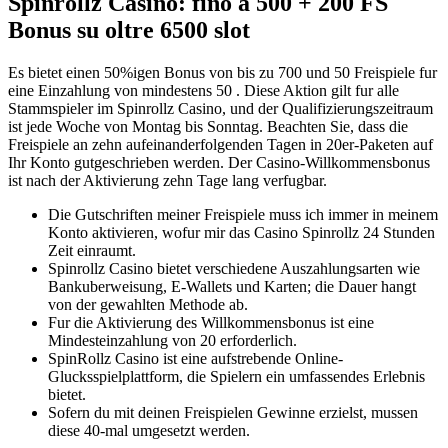
Spinrollz Casino: fino a 500 + 200 FS
Bonus su oltre 6500 slot
Es bietet einen 50%igen Bonus von bis zu 700 und 50 Freispiele fur
eine Einzahlung von mindestens 50 . Diese Aktion gilt fur alle
Stammspieler im Spinrollz Casino, und der Qualifizierungszeitraum
ist jede Woche von Montag bis Sonntag. Beachten Sie, dass die
Freispiele an zehn aufeinanderfolgenden Tagen in 20er-Paketen auf
Ihr Konto gutgeschrieben werden. Der Casino-Willkommensbonus
ist nach der Aktivierung zehn Tage lang verfugbar.
Die Gutschriften meiner Freispiele muss ich immer in meinem
Konto aktivieren, wofur mir das Casino Spinrollz 24 Stunden
Zeit einraumt.
Spinrollz Casino bietet verschiedene Auszahlungsarten wie
Bankuberweisung, E-Wallets und Karten; die Dauer hangt
von der gewahlten Methode ab.
Fur die Aktivierung des Willkommensbonus ist eine
Mindesteinzahlung von 20 erforderlich.
SpinRollz Casino ist eine aufstrebende Online-
Glucksspielplattform, die Spielern ein umfassendes Erlebnis
bietet.
Sofern du mit deinen Freispielen Gewinne erzielst, mussen
diese 40-mal umgesetzt werden.