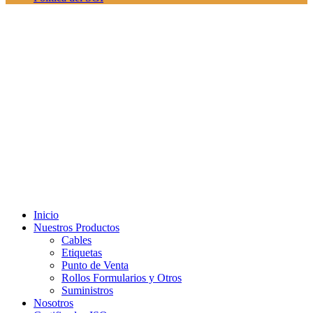
Inicio
Nuestros Productos
Cables
Etiquetas
Punto de Venta
Rollos Formularios y Otros
Suministros
Nosotros