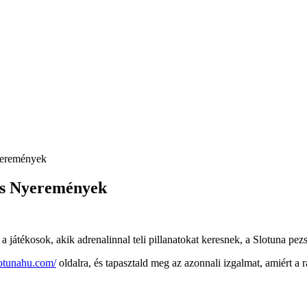
yeremények
ors Nyeremények
 játékosok, akik adrenalinnal teli pillanatokat keresnek, a Slotuna p
slotunahu.com/
oldalra, és tapasztald meg az azonnali izgalmat, amiért a r