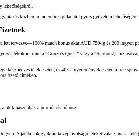
y lehetőségekről.
gy utazás közben, minden üres pillanatot gyors győzelem lehetőségére 
Fizetnek
ásra lett tervezve—100% match bonus akár AUD 750-ig és 200 ingyen pör
gyors játékokon, mint a “Gonzo’s Quest” vagy a “Starburst,” biztosítv
ege készpénzes tétek esetén, és 40× a nyeremények esetén a free spins-
yors fizető címeken.
t, akik kihasználják a promóciós bónuszt.
al
ll legyen. A játékosok gyakran középtávolságú téteket választanak—el