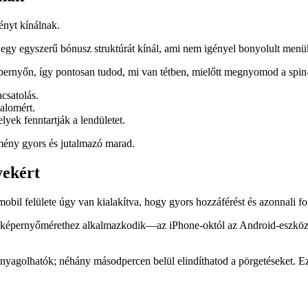
ényt kínálnak.
egy egyszerű bónusz struktúrát kínál, ami nem igényel bonyolult menü
ernyőn, így pontosan tudod, mi van tétben, mielőtt megnyomod a spin-
csatolás.
alomért.
ek fenntartják a lendületet.
élmény gyors és jutalmazó marad.
yekért
bil felülete úgy van kialakítva, hogy gyors hozzáférést és azonnali fog
 képernyőmérethez alkalmazkodik—az iPhone-októl az Android-eszközöki
anyagolhatók; néhány másodpercen belül elindíthatod a pörgetéseket. Ez b