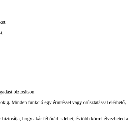
ket.
t.
adást biztosítson.
g. Minden funkció egy érintéssel vagy csúsztatással elérhető,
iztosítja, hogy akár fél órád is lehet, és több körrel élvezheted a