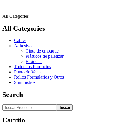
All Categories
All Categories
Cables
Adhesivos
Cinta de empaque
Plásticos de paletizar
Etiquetas
Todos los Productos
Punto de Venta
Rollos Formularios y Otros
Suministros
Search
Buscar
Carrito