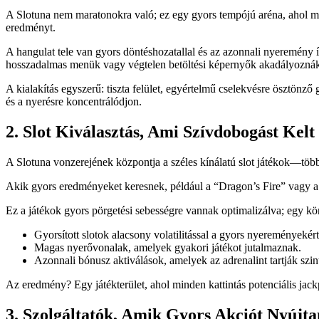
A Slotuna nem maratonokra való; ez egy gyors tempójú aréna, ahol mind
eredményt.
A hangulat tele van gyors döntéshozatallal és az azonnali nyeremény íg
hosszadalmas menük vagy végtelen betöltési képernyők akadályozná
A kialakítás egyszerű: tiszta felület, egyértelmű cselekvésre ösztönző 
és a nyerésre koncentrálódjon.
2. Slot Kiválasztás, Ami Szívdobogást Kelt
A Slotuna vonzerejének központja a széles kínálatú slot játékok—töb
Akik gyors eredményeket keresnek, például a “Dragon’s Fire” vagy a “
Ez a játékok gyors pörgetési sebességre vannak optimalizálva; egy kör 
Gyorsított slotok alacsony volatilitással a gyors nyereményekért
Magas nyerővonalak, amelyek gyakori játékot jutalmaznak.
Azonnali bónusz aktiválások, amelyek az adrenalint tartják szin
Az eredmény? Egy játékterület, ahol minden kattintás potenciális jac
3. Szolgáltatók, Amik Gyors Akciót Nyújt