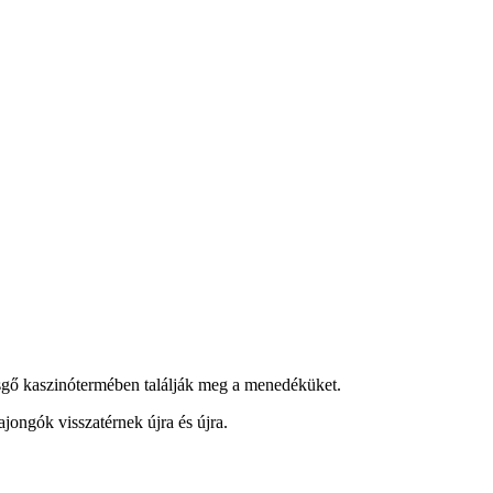
ezsgő kaszinótermében találják meg a menedéküket.
ajongók visszatérnek újra és újra.