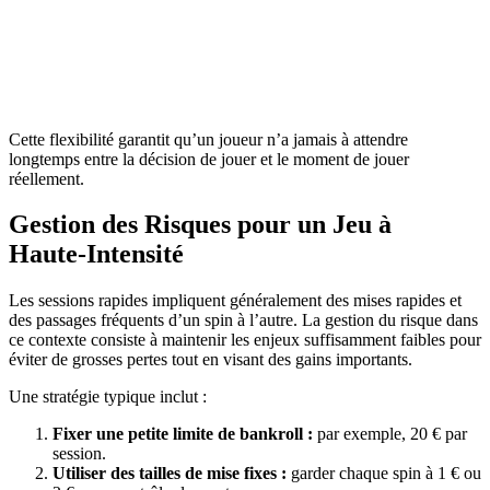
Cette flexibilité garantit qu’un joueur n’a jamais à attendre
longtemps entre la décision de jouer et le moment de jouer
réellement.
Gestion des Risques pour un Jeu à
Haute‑Intensité
Les sessions rapides impliquent généralement des mises rapides et
des passages fréquents d’un spin à l’autre. La gestion du risque dans
ce contexte consiste à maintenir les enjeux suffisamment faibles pour
éviter de grosses pertes tout en visant des gains importants.
Une stratégie typique inclut :
Fixer une petite limite de bankroll :
par exemple, 20 € par
session.
Utiliser des tailles de mise fixes :
garder chaque spin à 1 € ou