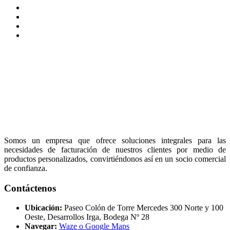
Somos un empresa que ofrece soluciones integrales para las
necesidades de facturación de nuestros clientes por medio de
productos personalizados, convirtiéndonos así en un socio comercial
de confianza.
Contáctenos
Ubicación:
Paseo Colón de Torre Mercedes 300 Norte y 100
Oeste, Desarrollos Irga, Bodega Nº 28
Navegar:
Waze o Google Maps