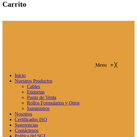
Carrito
Menu
≡
╳
Inicio
Nuestros Productos
Cables
Etiquetas
Punto de Venta
Rollos Formularios y Otros
Suministros
Nosotros
Certificados ISO
Sugerencias
Contáctenos
Política del SGI