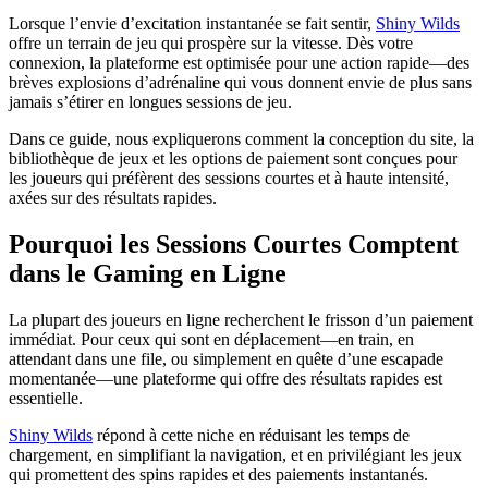
Lorsque l’envie d’excitation instantanée se fait sentir,
Shiny Wilds
offre un terrain de jeu qui prospère sur la vitesse. Dès votre
connexion, la plateforme est optimisée pour une action rapide—des
brèves explosions d’adrénaline qui vous donnent envie de plus sans
jamais s’étirer en longues sessions de jeu.
Dans ce guide, nous expliquerons comment la conception du site, la
bibliothèque de jeux et les options de paiement sont conçues pour
les joueurs qui préfèrent des sessions courtes et à haute intensité,
axées sur des résultats rapides.
Pourquoi les Sessions Courtes Comptent
dans le Gaming en Ligne
La plupart des joueurs en ligne recherchent le frisson d’un paiement
immédiat. Pour ceux qui sont en déplacement—en train, en
attendant dans une file, ou simplement en quête d’une escapade
momentanée—une plateforme qui offre des résultats rapides est
essentielle.
Shiny Wilds
répond à cette niche en réduisant les temps de
chargement, en simplifiant la navigation, et en privilégiant les jeux
qui promettent des spins rapides et des paiements instantanés.