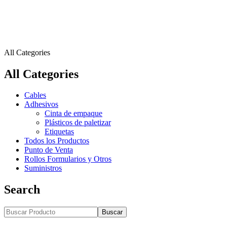
All Categories
All Categories
Cables
Adhesivos
Cinta de empaque
Plásticos de paletizar
Etiquetas
Todos los Productos
Punto de Venta
Rollos Formularios y Otros
Suministros
Search
Buscar