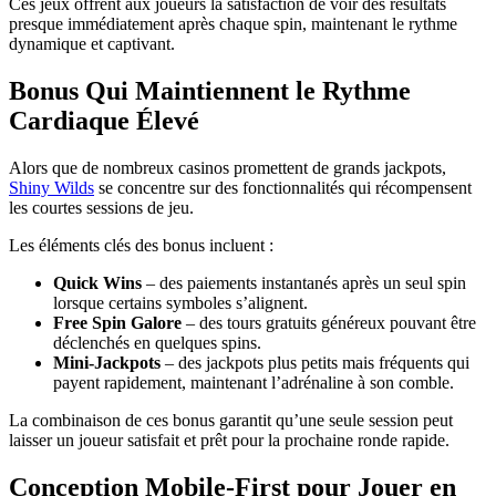
Ces jeux offrent aux joueurs la satisfaction de voir des résultats
presque immédiatement après chaque spin, maintenant le rythme
dynamique et captivant.
Bonus Qui Maintiennent le Rythme
Cardiaque Élevé
Alors que de nombreux casinos promettent de grands jackpots,
Shiny Wilds
se concentre sur des fonctionnalités qui récompensent
les courtes sessions de jeu.
Les éléments clés des bonus incluent :
Quick Wins
– des paiements instantanés après un seul spin
lorsque certains symboles s’alignent.
Free Spin Galore
– des tours gratuits généreux pouvant être
déclenchés en quelques spins.
Mini‑Jackpots
– des jackpots plus petits mais fréquents qui
payent rapidement, maintenant l’adrénaline à son comble.
La combinaison de ces bonus garantit qu’une seule session peut
laisser un joueur satisfait et prêt pour la prochaine ronde rapide.
Conception Mobile‑First pour Jouer en