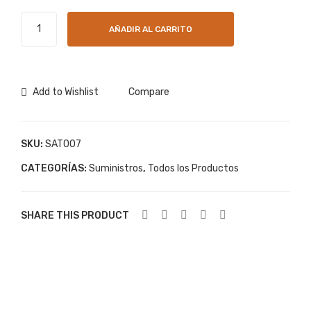
bot
olp
SATO
on
e
AÑADIR AL CARRITO
tambor
cantidad
Add to Wishlist
Compare
SKU:
SAT007
CATEGORÍAS:
Suministros
,
Todos los Productos
SHARE THIS PRODUCT