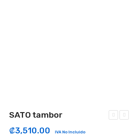
SATO tambor
ña
ont
₡
3,510.00
de
rag
IVA No Incluido