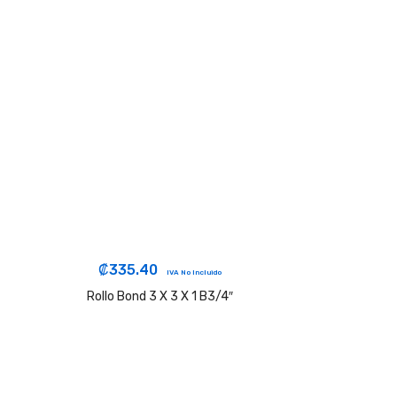
₡
335.40
IVA No Incluido
Rollo Bond 3 X 3 X 1 B3/4″