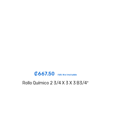
₡
667.50
IVA No Incluido
Rollo Químico 2 3/4 X 3 X 3 B3/4″