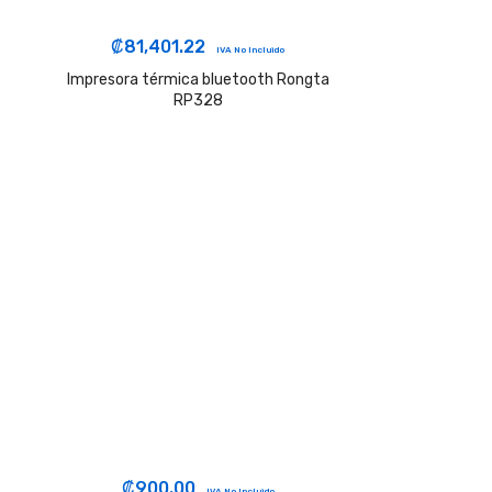
₡
81,401.22
IVA No Incluido
Impresora térmica bluetooth Rongta
RP328
₡
900.00
IVA No Incluido