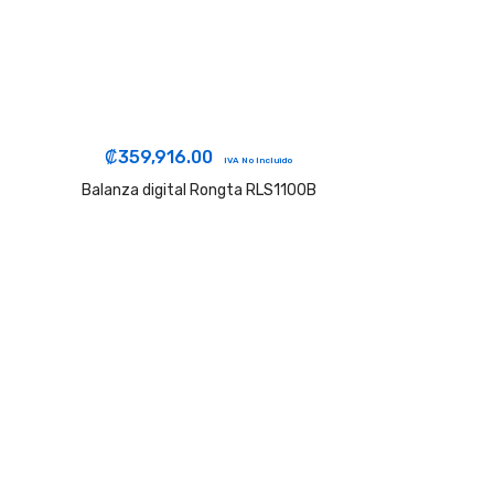
₡
359,916.00
IVA No Incluido
Balanza digital Rongta RLS1100B