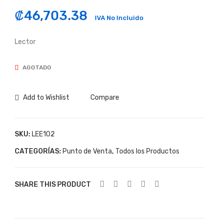
RES
GA
₡
46,703.38
OR
DO
IVA No Incluido
A
R
Lector
PO
GE
RT
NE
AGOTADO
ATI
RIC
L
O
Add to Wishlist
Compare
TS
PA
C
RA
AL
IMP
SKU:
LEE102
PH
GC
CATEGORÍAS:
Punto de Venta
,
Todos los Productos
A
420
BL
T
UE
20V
SHARE THIS PRODUCT
TO
/3A
OT