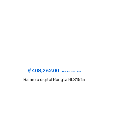
₡
408,262.00
IVA No Incluido
Balanza digital Rongta RLS1515