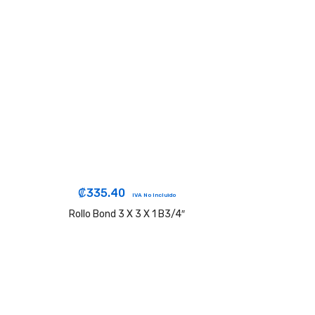
₡
335.40
IVA No Incluido
Rollo Bond 3 X 3 X 1 B3/4″