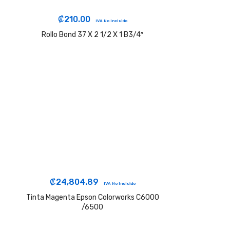
₡
210.00
IVA No Incluido
Rollo Bond 37 X 2 1/2 X 1 B3/4″
₡
24,804.89
IVA No Incluido
Tinta Magenta Epson Colorworks C6000
/6500