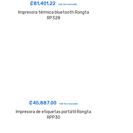
₡
81,401.22
IVA No Incluido
Impresora térmica bluetooth Rongta
RP328
₡
45,887.00
IVA No Incluido
Impresora de etiquetas portátil Rongta
RPP30