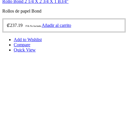
Rollo Bond 2 1/4 X 2 3/4 X 1 B3/4″
Rollos de papel Bond
₡
237.19
Añadir al carrito
IVA No Incluido
Add to Wishlist
Compare
Quick View