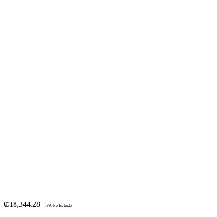
₡
18,344.28
IVA No Incluido