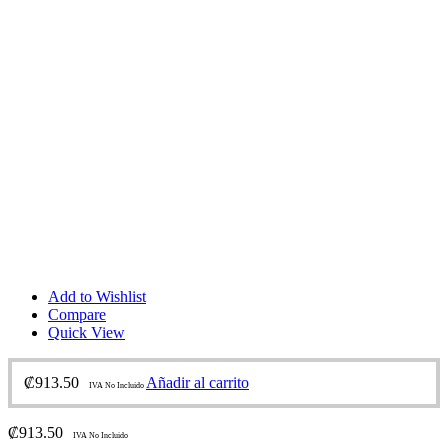
Add to Wishlist
Compare
Quick View
₡
913.50
Añadir al carrito
IVA No Incluido
₡
913.50
IVA No Incluido