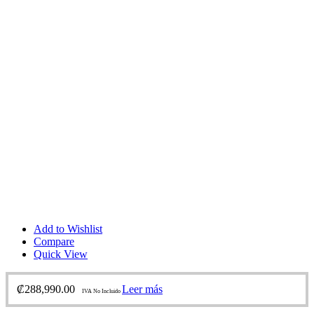
Add to Wishlist
Compare
Quick View
₡
288,990.00
Leer más
IVA No Incluido