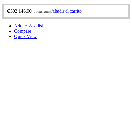
₡
392,146.00
Añadir al carrito
IVA No Incluido
Add to Wishlist
Compare
Quick View