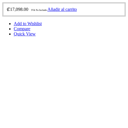
₡
17,098.00
Añadir al carrito
IVA No Incluido
Add to Wishlist
Compare
Quick View