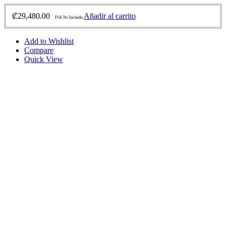
₡
29,480.00
Añadir al carrito
IVA No Incluido
Add to Wishlist
Compare
Quick View