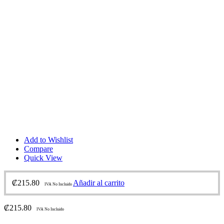
Add to Wishlist
Compare
Quick View
₡
215.80
Añadir al carrito
IVA No Incluido
₡
215.80
IVA No Incluido