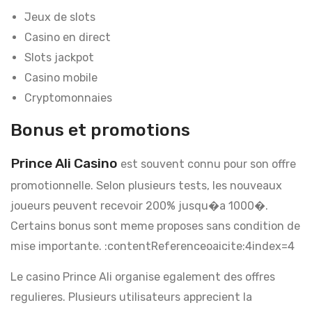
Jeux de slots
Casino en direct
Slots jackpot
Casino mobile
Cryptomonnaies
Bonus et promotions
Prince Ali Casino
est souvent connu pour son offre
promotionnelle. Selon plusieurs tests, les nouveaux
joueurs peuvent recevoir 200% jusqu�a 1000�.
Certains bonus sont meme proposes sans condition de
mise importante. :contentReferenceoaicite:4index=4
Le casino Prince Ali organise egalement des offres
regulieres. Plusieurs utilisateurs apprecient la