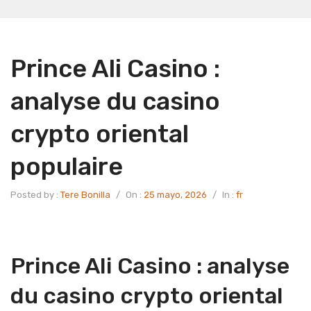
Prince Ali Casino :
analyse du casino
crypto oriental
populaire
Posted by :
Tere Bonilla
/
On :
25 mayo, 2026
/
In :
fr
Prince Ali Casino : analyse
du casino crypto oriental