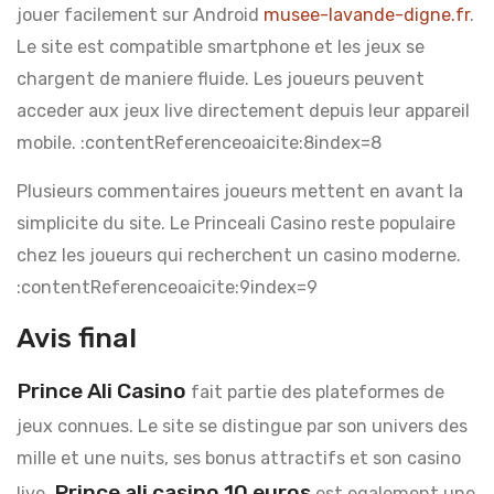
jouer facilement sur Android
musee-lavande-digne.fr
.
Le site est compatible smartphone et les jeux se
chargent de maniere fluide. Les joueurs peuvent
acceder aux jeux live directement depuis leur appareil
mobile. :contentReferenceoaicite:8index=8
Plusieurs commentaires joueurs mettent en avant la
simplicite du site. Le Princeali Casino reste populaire
chez les joueurs qui recherchent un casino moderne.
:contentReferenceoaicite:9index=9
Avis final
Prince Ali Casino
fait partie des plateformes de
jeux connues. Le site se distingue par son univers des
mille et une nuits, ses bonus attractifs et son casino
Prince ali casino 10 euros
live.
est egalement une