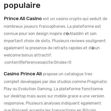
populaire
Prince Ali Casino
est un casino crypto qui seduit de
nombreux joueurs francophones. La plateforme est
connue pour son design inspire d�Aladdin et son
important choix de slots. Plusieurs reviews soulignent
egalement la presence de retraits rapides et d�un
welcome bonus attractif.
:contentReferenceoaicite:0index=0
Casino Prince Ali
propose un catalogue tres
complet developpes par des studios comme Pragmatic
Play ou Evolution Gaming. La plateforme fonctionne
sur desktop mais aussi sur mobile grace a une version
responsive. Plusieurs analyses indiquent egalement
que Princeali accepte les transactions en Bitcoin.