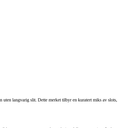
n uten langvarig slit. Dette merket tilbyr en kuratert miks av slots,