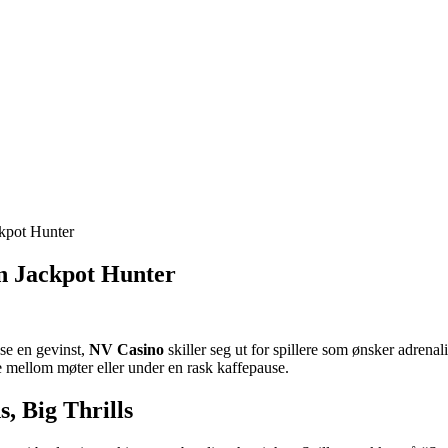
kpot Hunter
n Jackpot Hunter
se en gevinst,
NV Casino
skiller seg ut for spillere som ønsker adrenali
e mellom møter eller under en rask kaffepause.
, Big Thrills