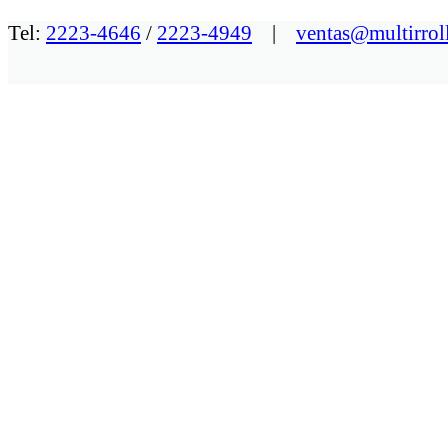
Tel:
2223-4646
/
2223-4949
|
ventas@multirrol