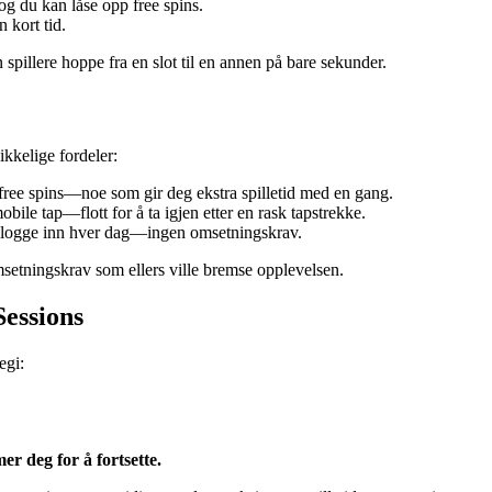
g du kan låse opp free spins.
 kort tid.
 spillere hoppe fra en slot til en annen på bare sekunder.
kkelige fordeler:
 free spins—noe som gir deg ekstra spilletid med en gang.
bile tap—flott for å ta igjen etter en rask tapstrekke.
 å logge inn hver dag—ingen omsetningskrav.
msetningskrav som ellers ville bremse opplevelsen.
Sessions
egi:
r deg for å fortsette.