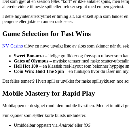
Det som gjør at en session føles “kort” er ikke antallet spins, men temp
allerede videre til neste spill eller trekker seg ut med en pen gevinst.
I dette høyintensitetsrytmet er timing alt. En enkelt spin som lander e
pengene eller jakte en annen rask seier.
Game Selection for Fast Wins
NV Casino
tilbyr en nøye utvalgt liste av slots som skinner når du søke
Sweet Bonanza
– livlige grafikker og free‑spin utløser som kan
Gates of Olympus
– mytiske temaer med raske scatter-utbetali
Hell Hot 100
– en klassisk reel-layout som belønner hyppige s
Coin Win: Hold The Spin
– en funksjon hvor du låser inn my
Det felles temaet? Hvert spill er utviklet for raske spillsykluser, noe 
Mobile Mastery for Rapid Play
Mobilappen er designet rundt den mobile livsstilen. Med et intuitivt gr
Funksjoner som støtter korte bursts inkluderer:
Umiddelbar oppstart via
Android
eller
iOS
.