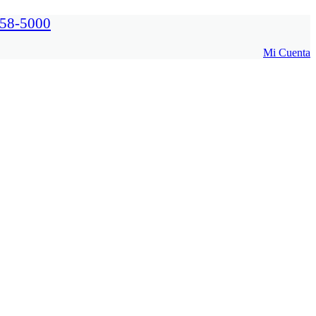
58-5000
Mi Cuenta