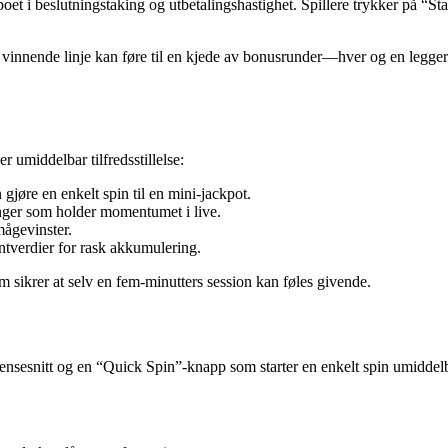
oet i beslutningstaking og utbetalingshastighet. Spillere trykker på “Star
n vinnende linje kan føre til en kjede av bonusrunder—hver og en legger t
r umiddelbar tilfredsstillelse:
 gjøre en enkelt spin til en mini‑jackpot.
nger som holder momentumet i live.
mågevinster.
ntverdier for rask akkumulering.
som sikrer at selv en fem-minutters session kan føles givende.
ensesnitt og en “Quick Spin”-knapp som starter en enkelt spin umiddelbart