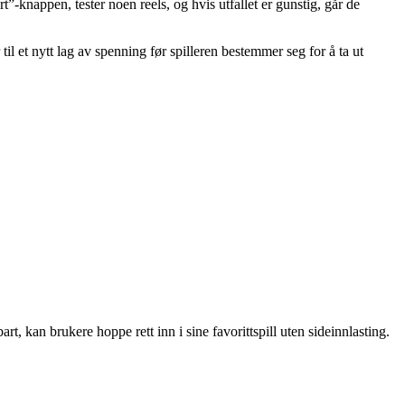
t”-knappen, tester noen reels, og hvis utfallet er gunstig, går de
il et nytt lag av spenning før spilleren bestemmer seg for å ta ut
, kan brukere hoppe rett inn i sine favorittspill uten sideinnlasting.