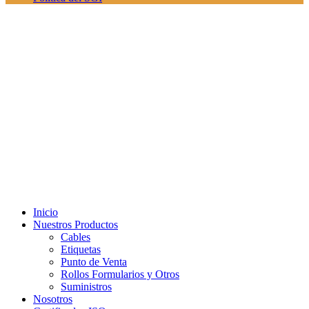
Inicio
Nuestros Productos
Cables
Etiquetas
Punto de Venta
Rollos Formularios y Otros
Suministros
Nosotros