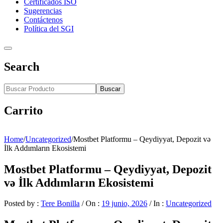
Certificados ISO
Sugerencias
Contáctenos
Política del SGI
Search
Buscar
Carrito
Home
/
Uncategorized
/
Mostbet Platformu – Qeydiyyat, Depozit və
İlk Addımların Ekosistemi
Mostbet Platformu – Qeydiyyat, Depozit
və İlk Addımların Ekosistemi
Posted by :
Tere Bonilla
/
On :
19 junio, 2026
/
In :
Uncategorized