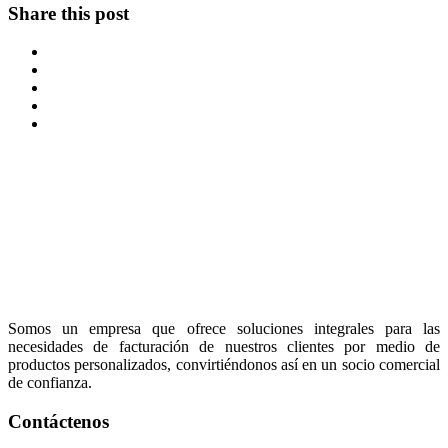
Share this post
Somos un empresa que ofrece soluciones integrales para las
necesidades de facturación de nuestros clientes por medio de
productos personalizados, convirtiéndonos así en un socio comercial
de confianza.
Contáctenos