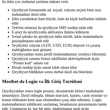
ilə daha çox məlumat saxlama imkanı verir.
Qeydiyyat formasında ad, soyad, valyuta seçimi kimi əsas
məlumatları daxil edin
Şifrə yaradarkən həm böyük, həm də kiçik hərflərdən istifadə
edin
Telefon nömrəsi ilə qeydiyyat SMS təsdiqi tələb edir
E-poçt ilə qeydiyyatda aktivasiya linkinə klikləyin
Sosial şəbəkə ilə qeydiyyat daha sürətli, lakin məlumatların
paylaşılmasını tələb edir
Seçdiyiniz valyuta (AZN, USD, EUR) depozit və çıxarış
məbləğlərinə təsir göstərir
Qeydiyyatdan sonra profil məlumatlarınızı yeniləyə bilərsiniz
Qeydiyyat zamanı bonus təkliflərini aktivləşdirmək üçün
“Promo kod” sahəsi var
Hesab təsdiqi üçün sənəd tələb oluna bilər
Qeydiyyat bitdikdən sonra dərhal daxil ola bilərsiniz
Mostbet-də Login və İlk Giriş Təcrübəsi
Qeydiyyatdan sonra login prosesi, ekosistemin birinci mərhələsini
tamamlayır. Daxil olduqda, idman mərcləri, kazino, canlı oyunlar və
bonus bölmələri kimi əsas elementlərə çıxış əldə edirsiniz. Login
məlumatlarınızı təhlükəsiz saxlamaq, hesabınızın qorunmasını təmin
edir. Unutmayın ki, hər bir giriş, platformanın sizin üçün