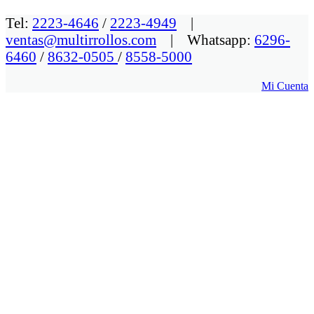
Tel:
2223-4646
/
2223-4949
|
ventas@multirrollos.com
| Whatsapp:
6296-
6460
/
8632-0505
/
8558-5000
Mi Cuenta