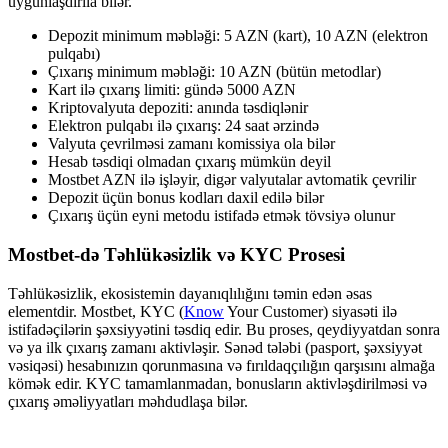
uyğunlaşdırıla bilər.
Depozit minimum məbləği: 5 AZN (kart), 10 AZN (elektron
pulqabı)
Çıxarış minimum məbləği: 10 AZN (bütün metodlar)
Kart ilə çıxarış limiti: gündə 5000 AZN
Kriptovalyuta depoziti: anında təsdiqlənir
Elektron pulqabı ilə çıxarış: 24 saat ərzində
Valyuta çevrilməsi zamanı komissiya ola bilər
Hesab təsdiqi olmadan çıxarış mümkün deyil
Mostbet AZN ilə işləyir, digər valyutalar avtomatik çevrilir
Depozit üçün bonus kodları daxil edilə bilər
Çıxarış üçün eyni metodu istifadə etmək tövsiyə olunur
Mostbet-də Təhlükəsizlik və KYC Prosesi
Təhlükəsizlik, ekosistemin dayanıqlılığını təmin edən əsas
elementdir. Mostbet, KYC (
Know
Your Customer) siyasəti ilə
istifadəçilərin şəxsiyyətini təsdiq edir. Bu proses, qeydiyyatdan sonra
və ya ilk çıxarış zamanı aktivləşir. Sənəd tələbi (pasport, şəxsiyyət
vəsiqəsi) hesabınızın qorunmasına və fırıldaqçılığın qarşısını almağa
kömək edir. KYC tamamlanmadan, bonusların aktivləşdirilməsi və
çıxarış əməliyyatları məhdudlaşa bilər.