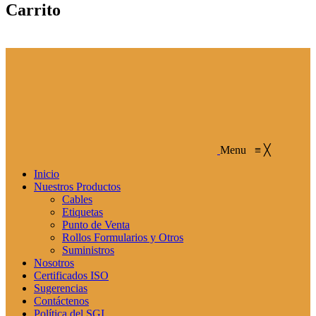
Carrito
Menu
≡
╳
Inicio
Nuestros Productos
Cables
Etiquetas
Punto de Venta
Rollos Formularios y Otros
Suministros
Nosotros
Certificados ISO
Sugerencias
Contáctenos
Política del SGI