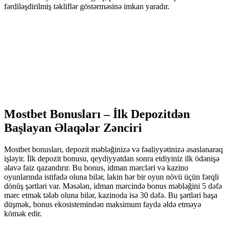
fərdiləşdirilmiş təkliflər göstərməsinə imkan yaradır.
Mostbet Bonusları – İlk Depozitdən
Başlayan Əlaqələr Zənciri
Mostbet bonusları, depozit məbləğinizə və fəaliyyətinizə əsaslanaraq
işləyir. İlk depozit bonusu, qeydiyyatdan sonra etdiyiniz ilk ödənişə
əlavə faiz qazandırır. Bu bonus, idman mərcləri və kazino
oyunlarında istifadə oluna bilər, lakin hər bir oyun növü üçün fərqli
dönüş şərtləri var. Məsələn, idman mərcində bonus məbləğini 5 dəfə
mərc etmək tələb oluna bilər, kazinoda isə 30 dəfə. Bu şərtləri başa
düşmək, bonus ekosistemindən maksimum fayda əldə etməyə
kömək edir.