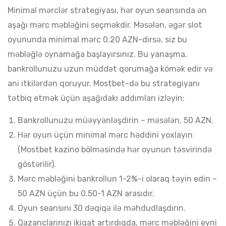
Minimal mərclər strategiyası, hər oyun seansında ən
aşağı mərc məbləğini seçməkdir. Məsələn, əgər slot
oyununda minimal mərc 0.20 AZN-dirsə, siz bu
məbləğlə oynamağa başlayırsınız. Bu yanaşma,
bankrollunuzu uzun müddət qorumağa kömək edir və
ani itkilərdən qoruyur. Mostbet-də bu strategiyanı
tətbiq etmək üçün aşağıdakı addımları izləyin:
Bankrollunuzu müəyyənləşdirin – məsələn, 50 AZN.
Hər oyun üçün minimal mərc həddini yoxlayın
(Mostbet kazino bölməsində hər oyunun təsvirində
göstərilir).
Mərc məbləğini bankrollun 1-2%-i olaraq təyin edin –
50 AZN üçün bu 0.50-1 AZN arasıdır.
Oyun seansını 30 dəqiqə ilə məhdudlaşdırın.
Qazanclarınızı ikiqat artırdıqda, mərc məbləğini eyni