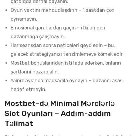
çatdıqda dərhal dayanın.
Oyun vaxtını məhdudlaşdırın – 1 saatdan çox
oynamayın.
Emosional qərarlardan qaçın – itkiləri geri
qazanmağa çalışmayın.
Hər seansdan sonra nəticələri qeyd edin – bu,
gələcək strategiyanızı tənzimləməyə kömək edir.
Mostbet bonuslarından istifadə edərkən, onların
şərtlərini nəzərə alın.
Yalnız əyləncə məqsədilə oynayın – qazancı əsas
hədəf etməyin.
Mostbet-də Minimal Mərclərlə
Slot Oyunları – Addım-addım
Təlimat