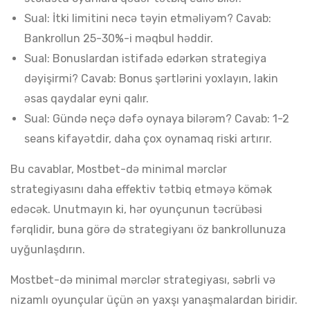
Sual: İtki limitini necə təyin etməliyəm? Cavab:
Bankrollun 25-30%-i məqbul həddir.
Sual: Bonuslardan istifadə edərkən strategiya
dəyişirmi? Cavab: Bonus şərtlərini yoxlayın, lakin
əsas qaydalar eyni qalır.
Sual: Gündə neçə dəfə oynaya bilərəm? Cavab: 1-2
seans kifayətdir, daha çox oynamaq riski artırır.
Bu cavablar, Mostbet-də minimal mərclər
strategiyasını daha effektiv tətbiq etməyə kömək
edəcək. Unutmayın ki, hər oyunçunun təcrübəsi
fərqlidir, buna görə də strategiyanı öz bankrollunuza
uyğunlaşdırın.
Mostbet-də minimal mərclər strategiyası, səbrli və
nizamlı oyunçular üçün ən yaxşı yanaşmalardan biridir.