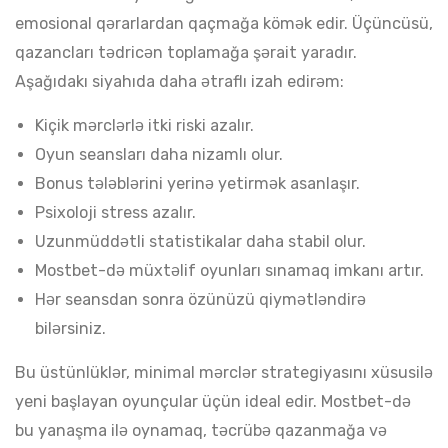
emosional qərarlardan qaçmağa kömək edir. Üçüncüsü,
qazancları tədricən toplamağa şərait yaradır.
Aşağıdakı siyahıda daha ətraflı izah edirəm:
Kiçik mərclərlə itki riski azalır.
Oyun seansları daha nizamlı olur.
Bonus tələblərini yerinə yetirmək asanlaşır.
Psixoloji stress azalır.
Uzunmüddətli statistikalar daha stabil olur.
Mostbet-də müxtəlif oyunları sınamaq imkanı artır.
Hər seansdan sonra özünüzü qiymətləndirə
bilərsiniz.
Bu üstünlüklər, minimal mərclər strategiyasını xüsusilə
yeni başlayan oyunçular üçün ideal edir. Mostbet-də
bu yanaşma ilə oynamaq, təcrübə qazanmağa və