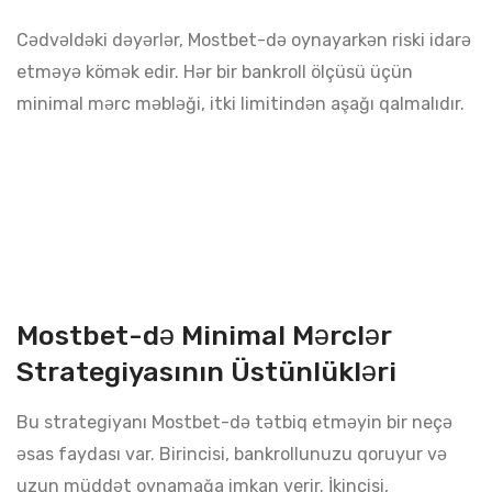
Cədvəldəki dəyərlər, Mostbet-də oynayarkən riski idarə
etməyə kömək edir. Hər bir bankroll ölçüsü üçün
minimal mərc məbləği, itki limitindən aşağı qalmalıdır.
Mostbet-də Minimal Mərclər
Strategiyasının Üstünlükləri
Bu strategiyanı Mostbet-də tətbiq etməyin bir neçə
əsas faydası var. Birincisi, bankrollunuzu qoruyur və
uzun müddət oynamağa imkan verir. İkincisi,