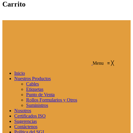
Carrito
Menu
≡
╳
Inicio
Nuestros Productos
Cables
Etiquetas
Punto de Venta
Rollos Formularios y Otros
Suministros
Nosotros
Certificados ISO
Sugerencias
Contáctenos
Política del SGI