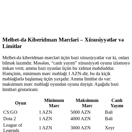
Melbet-də Kiberidman Mərcləri – Xüsusiyyətlər və
Limitlər
Melbet-də kiberidman mərcləri üçün bəzi xüsusiyyətlər var ki, onları
bilmək lazımdır. Məsələn, “canlı yayım” xüsusiyyəti oyunu izləməyə
imkan verir, amma bəzi oyunlar üçün bu xidmət məhduddur.
Həmçinin, minimum mərc məbləği 1 AZN-dir, bu da kiçik
məbləğlərlə başlamaq üçün yaxşıdır. Amma limitlər də var:
maksimum mərc məbləği oyundan oyuna dəyişir. Aşağıda bəzi
limitləri göstərirəm:
Minimum
Maksimum
Canlı
Oyun
Mərc
Mərc
Yayım
CS:GO
1 AZN
5000 AZN
Bəli
Dota 2
1 AZN
4000 AZN
Bəli
League of
1 AZN
3000 AZN
Xeyr
Legends