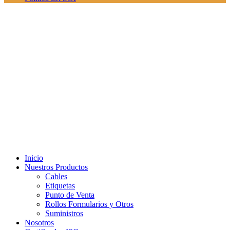
Inicio
Nuestros Productos
Cables
Etiquetas
Punto de Venta
Rollos Formularios y Otros
Suministros
Nosotros