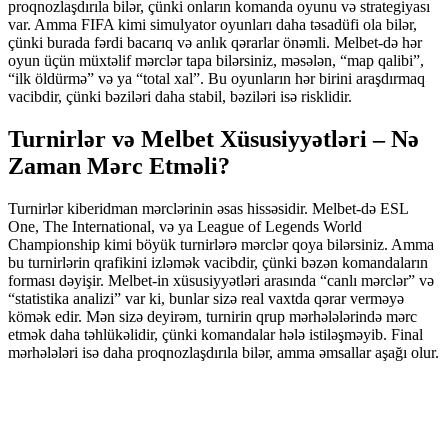
proqnozlaşdırıla bilər, çünki onların komanda oyunu və strategiyası
var. Amma FIFA kimi simulyator oyunları daha təsadüfi ola bilər,
çünki burada fərdi bacarıq və anlık qərarlar önəmli. Melbet-də hər
oyun üçün müxtəlif mərclər tapa bilərsiniz, məsələn, “map qalibi”,
“ilk öldürmə” və ya “total xal”. Bu oyunların hər birini araşdırmaq
vacibdir, çünki bəziləri daha stabil, bəziləri isə risklidir.
Turnirlər və Melbet Xüsusiyyətləri – Nə
Zaman Mərc Etməli?
Turnirlər kiberidman mərclərinin əsas hissəsidir. Melbet-də ESL
One, The International, və ya League of Legends World
Championship kimi böyük turnirlərə mərclər qoya bilərsiniz. Amma
bu turnirlərin qrafikini izləmək vacibdir, çünki bəzən komandaların
forması dəyişir. Melbet-in xüsusiyyətləri arasında “canlı mərclər” və
“statistika analizi” var ki, bunlar sizə real vaxtda qərar verməyə
kömək edir. Mən sizə deyirəm, turnirin qrup mərhələlərində mərc
etmək daha təhlükəlidir, çünki komandalar hələ istiləşməyib. Final
mərhələləri isə daha proqnozlaşdırıla bilər, amma əmsallar aşağı olur.