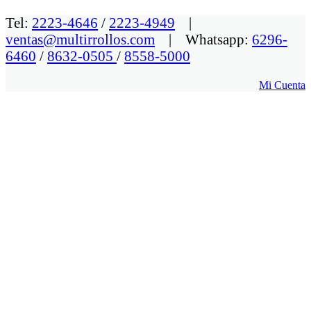
Tel:
2223-4646
/
2223-4949
|
ventas@multirrollos.com
| Whatsapp:
6296-
6460
/
8632-0505
/
8558-5000
Mi Cuenta