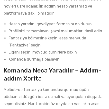
növləri üzrə liqalar. İlk addım hesab yaratmaq və
platformaya daxil olmaqdır.
Hesab yaradın: qeydiyyat formasını doldurun
Profilinizi tamamlayın: şəxsi məlumatları daxil edin
Fantaziya bölməsinə keçin: əsas menyuda
“Fantaziya” seçin
Liqanı seçin: mövcud turnirlərə baxın
Komanda qurmağa başlayın
Komanda Necə Yaradılır – Addım-
addım Xəritə
Melbet-də fantaziya komandası qurmaq üçün
büdcənizi düzgün idarə etməli və oyunçuları diqqətlə
seçməlisiniz. Hər turnirin öz qaydaları var, lakin əsas