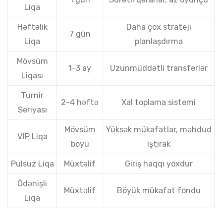
Liqa
Həftəlik
Daha çox strateji
7 gün
Liqa
planlaşdırma
Mövsüm
1-3 ay
Uzunmüddətli transferlər
Liqası
Turnir
2-4 həftə
Xal toplama sistemi
Seriyası
Mövsüm
Yüksək mükafatlar, məhdud
VIP Liqa
boyu
iştirak
Pulsuz Liqa
Müxtəlif
Giriş haqqı yoxdur
Ödənişli
Müxtəlif
Böyük mükafat fondu
Liqa