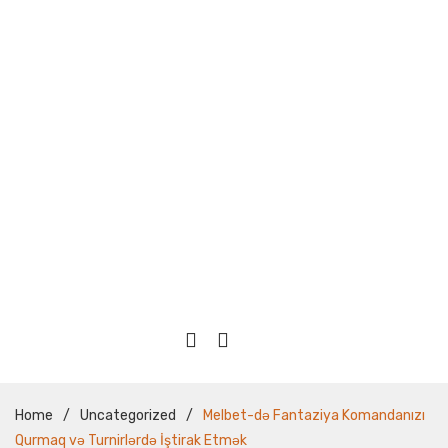
Home
/
Uncategorized
/
Melbet-də Fantaziya Komandanızı
Qurmaq və Turnirlərdə İştirak Etmək