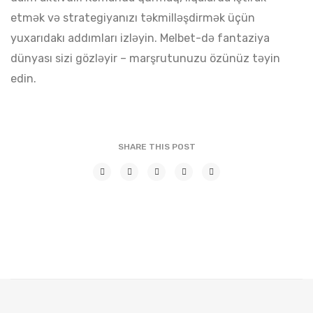
etmək və strategiyanızı təkmilləşdirmək üçün
yuxarıdakı addımları izləyin. Melbet-də fantaziya
dünyası sizi gözləyir – marşrutunuzu özünüz təyin
edin.
SHARE THIS POST