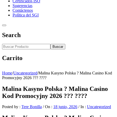
Certificados ISO
Sugerencias
Contáctenos
Política del SGI
Search
Buscar
Carrito
Home
/
Uncategorized
/
Malina Kasyno Polska ? Malina Casino Kod
Promocyjny 2026 ??? ????
Malina Kasyno Polska ? Malina Casino
Kod Promocyjny 2026 ??? ????
Posted by :
Tere Bonilla
/
On :
18 junio, 2026
/
In :
Uncategorized