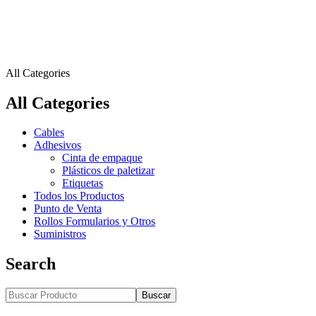
All Categories
All Categories
Cables
Adhesivos
Cinta de empaque
Plásticos de paletizar
Etiquetas
Todos los Productos
Punto de Venta
Rollos Formularios y Otros
Suministros
Search
Buscar