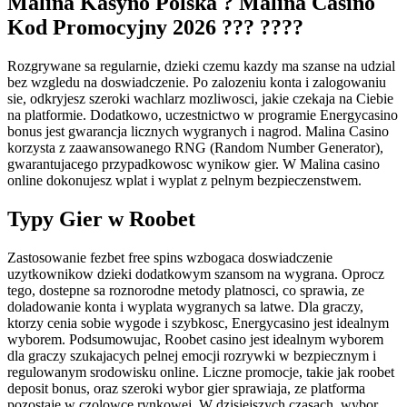
Malina Kasyno Polska ? Malina Casino
Kod Promocyjny 2026 ??? ????
Rozgrywane sa regularnie, dzieki czemu kazdy ma szanse na udzial
bez wzgledu na doswiadczenie. Po zalozeniu konta i zalogowaniu
sie, odkryjesz szeroki wachlarz mozliwosci, jakie czekaja na Ciebie
na platformie. Dodatkowo, uczestnictwo w programie Energycasino
bonus jest gwarancja licznych wygranych i nagrod. Malina Casino
korzysta z zaawansowanego RNG (Random Number Generator),
gwarantujacego przypadkowosc wynikow gier. W Malina casino
online dokonujesz wplat i wyplat z pelnym bezpieczenstwem.
Typy Gier w Roobet
Zastosowanie fezbet free spins wzbogaca doswiadczenie
uzytkownikow dzieki dodatkowym szansom na wygrana. Oprocz
tego, dostepne sa roznorodne metody platnosci, co sprawia, ze
doladowanie konta i wyplata wygranych sa latwe. Dla graczy,
ktorzy cenia sobie wygode i szybkosc, Energycasino jest idealnym
wyborem. Podsumowujac, Roobet casino jest idealnym wyborem
dla graczy szukajacych pelnej emocji rozrywki w bezpiecznym i
regulowanym srodowisku online. Liczne promocje, takie jak roobet
deposit bonus, oraz szeroki wybor gier sprawiaja, ze platforma
pozostaje w czolowce rynkowej. W dzisiejszych czasach, wybor