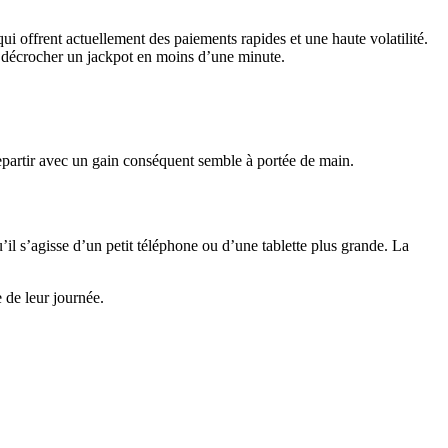
ui offrent actuellement des paiements rapides et une haute volatilité.
it décrocher un jackpot en moins d’une minute.
 repartir avec un gain conséquent semble à portée de main.
il s’agisse d’un petit téléphone ou d’une tablette plus grande. La
e de leur journée.