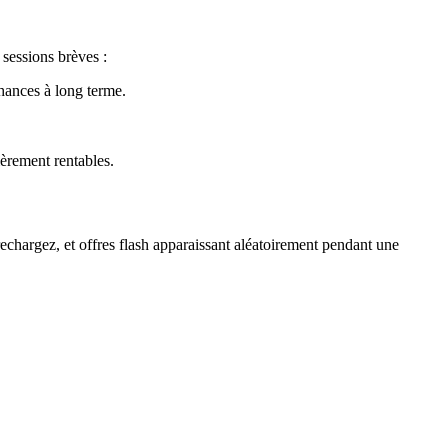
 sessions brèves :
hances à long terme.
èrement rentables.
echargez, et offres flash apparaissant aléatoirement pendant une