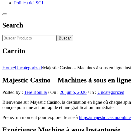
Política del SGI
Search
Buscar
Carrito
Home
/
Uncategorized
/
Majestic Casino – Machines à sous en ligne inst
Majestic Casino – Machines à sous en ligne
Posted by :
Tere Bonilla
/
On :
26 junio, 2026
/
In :
Uncategorized
Bienvenue sur Majestic Casino, la destination en ligne où chaque spin
conçue pour une action rapide et une gratification immédiate.
Prenez un moment pour explorer le site à
https://majestic-casinoonline-
Expérience Machine à sous Instantanée