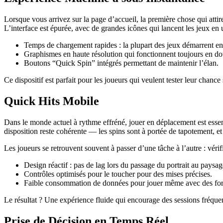
Lorsque vous arrivez sur la page d’accueil, la première chose qui attir
L’interface est épurée, avec de grandes icônes qui lancent les jeux en
Temps de chargement rapides : la plupart des jeux démarrent e
Graphismes en haute résolution qui fonctionnent toujours en do
Boutons “Quick Spin” intégrés permettant de maintenir l’élan.
Ce dispositif est parfait pour les joueurs qui veulent tester leur chan
Quick Hits Mobile
Dans le monde actuel à rythme effréné, jouer en déplacement est essent
disposition reste cohérente — les spins sont à portée de tapotement, e
Les joueurs se retrouvent souvent à passer d’une tâche à l’autre : vérif
Design réactif : pas de lag lors du passage du portrait au paysag
Contrôles optimisés pour le toucher pour des mises précises.
Faible consommation de données pour jouer même avec des forfa
Le résultat ? Une expérience fluide qui encourage des sessions fréquente
Prise de Décision en Temps Réel