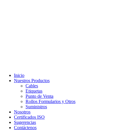
Inicio
Nuestros Productos
Cables
Etiquetas
Punto de Venta
Rollos Formularios y Otros
Suministros
Nosotros
Certificados ISO
Sugerencias
Contáctenos