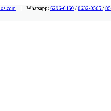
los.com
| Whatsapp:
6296-6460
/
8632-0505
/
85