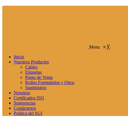
Menu
≡
╳
Inicio
Nuestros Productos
Cables
Etiquetas
Punto de Venta
Rollos Formularios y Otros
Suministros
Nosotros
Certificados ISO
Sugerencias
Contáctenos
Política del SGI