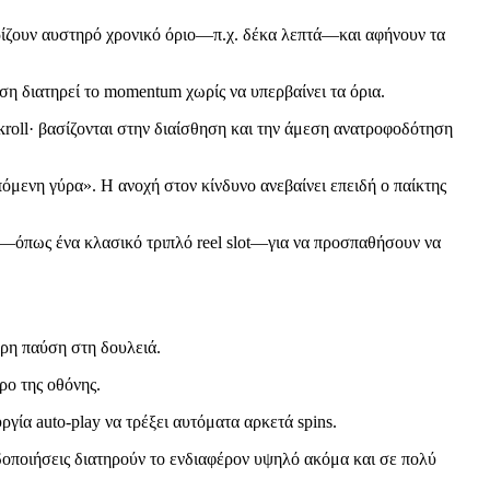
 ορίζουν αυστηρό χρονικό όριο—π.χ. δέκα λεπτά—και αφήνουν τα
ση διατηρεί το momentum χωρίς να υπερβαίνει τα όρια.
nkroll· βασίζονται στην διαίσθηση και την άμεση ανατροφοδότηση
πόμενη γύρα». Η ανοχή στον κίνδυνο ανεβαίνει επειδή ο παίκτης
τα—όπως ένα κλασικό τριπλό reel slot—για να προσπαθήσουν να
ορη παύση στη δουλειά.
ρο της οθόνης.
γία auto‑play να τρέξει αυτόματα αρκετά spins.
δοποιήσεις διατηρούν το ενδιαφέρον υψηλό ακόμα και σε πολύ