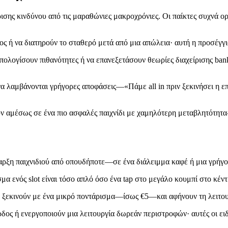
ίρισης κινδύνου από τις μαραθώνιες μακροχρόνιες. Οι παίκτες συχνά
δος ή να διατηρούν το σταθερό μετά από μια απώλεια· αυτή η προσέγγι
 υπολογίσουν πιθανότητες ή να επανεξετάσουν θεωρίες διαχείρισης ba
 να λαμβάνονται γρήγορες αποφάσεις—«Πάμε all in πριν ξεκινήσει η ε
ούν αμέσως σε ένα πιο ασφαλές παιχνίδι με χαμηλότερη μεταβλητότη
ναρξη παιχνιδιού από οπουδήποτε—σε ένα διάλειμμα καφέ ή μια γρήγ
σμα ενός slot είναι τόσο απλό όσο ένα tap στο μεγάλο κουμπί στο κέντ
νά ξεκινούν με ένα μικρό ποντάρισμα—ίσως €5—και αφήνουν τη λειτουρ
ος ή ενεργοποιούν μια λειτουργία δωρεάν περιστροφών· αυτές οι ει