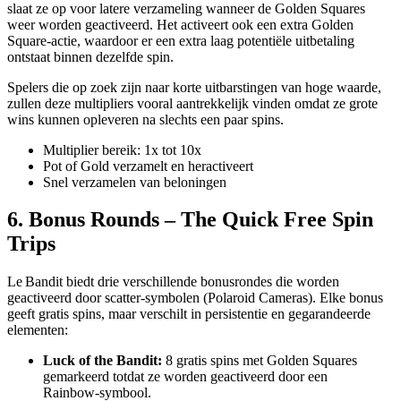
slaat ze op voor latere verzameling wanneer de Golden Squares
weer worden geactiveerd. Het activeert ook een extra Golden
Square‑actie, waardoor er een extra laag potentiële uitbetaling
ontstaat binnen dezelfde spin.
Spelers die op zoek zijn naar korte uitbarstingen van hoge waarde,
zullen deze multipliers vooral aantrekkelijk vinden omdat ze grote
wins kunnen opleveren na slechts een paar spins.
Multiplier bereik: 1x tot 10x
Pot of Gold verzamelt en heractiveert
Snel verzamelen van beloningen
6. Bonus Rounds – The Quick Free Spin
Trips
Le Bandit biedt drie verschillende bonusrondes die worden
geactiveerd door scatter-symbolen (Polaroid Cameras). Elke bonus
geeft gratis spins, maar verschilt in persistentie en gegarandeerde
elementen:
Luck of the Bandit:
8 gratis spins met Golden Squares
gemarkeerd totdat ze worden geactiveerd door een
Rainbow‑symbool.