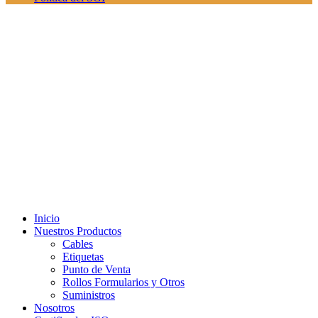
Inicio
Nuestros Productos
Cables
Etiquetas
Punto de Venta
Rollos Formularios y Otros
Suministros
Nosotros