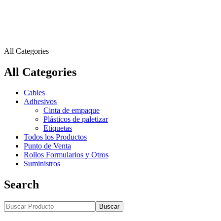
All Categories
All Categories
Cables
Adhesivos
Cinta de empaque
Plásticos de paletizar
Etiquetas
Todos los Productos
Punto de Venta
Rollos Formularios y Otros
Suministros
Search
Buscar