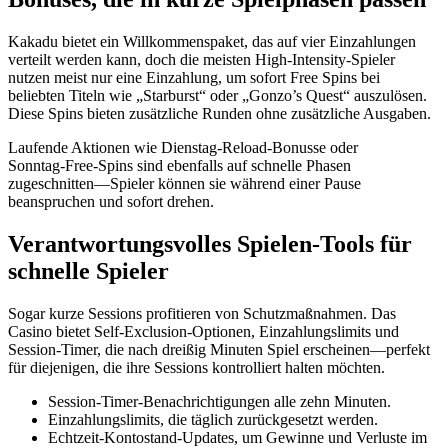
Kakadu bietet ein Willkommenspaket, das auf vier Einzahlungen
verteilt werden kann, doch die meisten High‑Intensity‑Spieler
nutzen meist nur eine Einzahlung, um sofort Free Spins bei
beliebten Titeln wie „Starburst“ oder „Gonzo’s Quest“ auszulösen.
Diese Spins bieten zusätzliche Runden ohne zusätzliche Ausgaben.
Laufende Aktionen wie Dienstag‑Reload‑Bonusse oder
Sonntag‑Free‑Spins sind ebenfalls auf schnelle Phasen
zugeschnitten—Spieler können sie während einer Pause
beanspruchen und sofort drehen.
Verantwortungsvolles Spielen‑Tools für
schnelle Spieler
Sogar kurze Sessions profitieren von Schutzmaßnahmen. Das
Casino bietet Self‑Exclusion-Optionen, Einzahlungslimits und
Session-Timer, die nach dreißig Minuten Spiel erscheinen—perfekt
für diejenigen, die ihre Sessions kontrolliert halten möchten.
Session‑Timer‑Benachrichtigungen alle zehn Minuten.
Einzahlungslimits, die täglich zurückgesetzt werden.
Echtzeit‑Kontostand‑Updates, um Gewinne und Verluste im