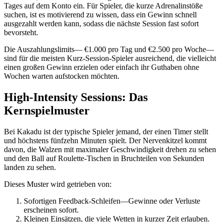
Tages auf dem Konto ein. Für Spieler, die kurze Adrenalinstöße
suchen, ist es motivierend zu wissen, dass ein Gewinn schnell
ausgezahlt werden kann, sodass die nächste Session fast sofort
bevorsteht.
Die Auszahlungslimits— €1.000 pro Tag und €2.500 pro Woche—
sind für die meisten Kurz‑Session‑Spieler ausreichend, die vielleicht
einen großen Gewinn erzielen oder einfach ihr Guthaben ohne
Wochen warten aufstocken möchten.
High‑Intensity Sessions: Das
Kernspielmuster
Bei Kakadu ist der typische Spieler jemand, der einen Timer stellt
und höchstens fünfzehn Minuten spielt. Der Nervenkitzel kommt
davon, die Walzen mit maximaler Geschwindigkeit drehen zu sehen
und den Ball auf Roulette‑Tischen in Bruchteilen von Sekunden
landen zu sehen.
Dieses Muster wird getrieben von:
Sofortigen Feedback‑Schleifen—Gewinne oder Verluste
erscheinen sofort.
Kleinen Einsätzen, die viele Wetten in kurzer Zeit erlauben.