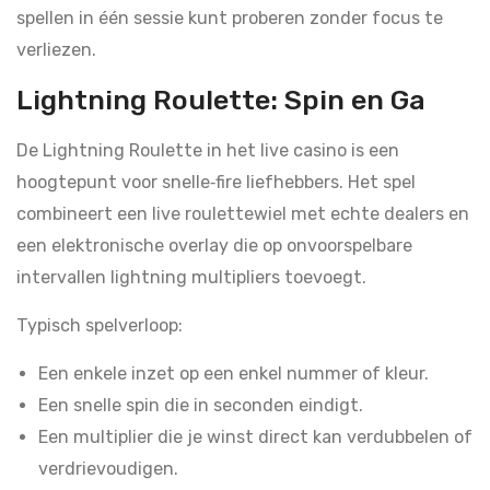
spellen in één sessie kunt proberen zonder focus te
verliezen.
Lightning Roulette: Spin en Ga
De Lightning Roulette in het live casino is een
hoogtepunt voor snelle‑fire liefhebbers. Het spel
combineert een live roulettewiel met echte dealers en
een elektronische overlay die op onvoorspelbare
intervallen lightning multipliers toevoegt.
Typisch spelverloop:
Een enkele inzet op een enkel nummer of kleur.
Een snelle spin die in seconden eindigt.
Een multiplier die je winst direct kan verdubbelen of
verdrievoudigen.