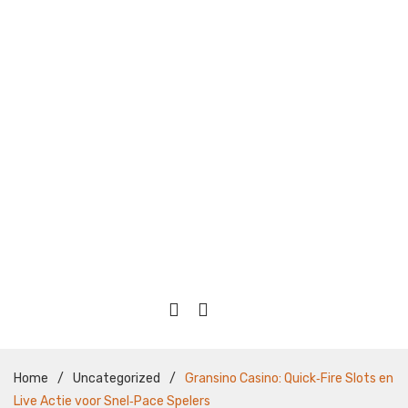
Home
/
Uncategorized
/
Gransino Casino: Quick‑Fire Slots en
Live Actie voor Snel‑Pace Spelers