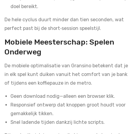
doel bereikt.
De hele cyclus duurt minder dan tien seconden, wat
perfect past bij de short‑session speelstijl.
Mobiele Meesterschap: Spelen
Onderweg
De mobiele optimalisatie van Gransino betekent dat je
in elk spel kunt duiken vanuit het comfort van je bank
of tijdens een koffiepauze in de metro.
Geen download nodig—alleen een browser klik.
Responsief ontwerp dat knoppen groot houdt voor
gemakkelijk tikken.
Snel ladende tijden dankzij lichte scripts.