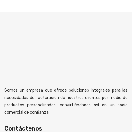
Somos un empresa que ofrece soluciones integrales para las
necesidades de facturación de nuestros clientes por medio de
productos personalizados, convirtiéndonos así en un socio
comercial de confianza.
Contáctenos