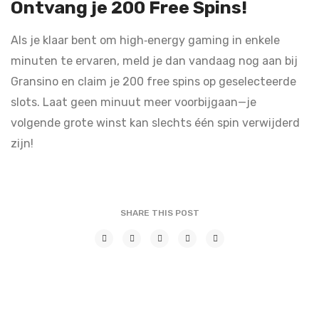
Ontvang je 200 Free Spins!
Als je klaar bent om high‑energy gaming in enkele
minuten te ervaren, meld je dan vandaag nog aan bij
Gransino en claim je 200 free spins op geselecteerde
slots. Laat geen minuut meer voorbijgaan—je
volgende grote winst kan slechts één spin verwijderd
zijn!
SHARE THIS POST