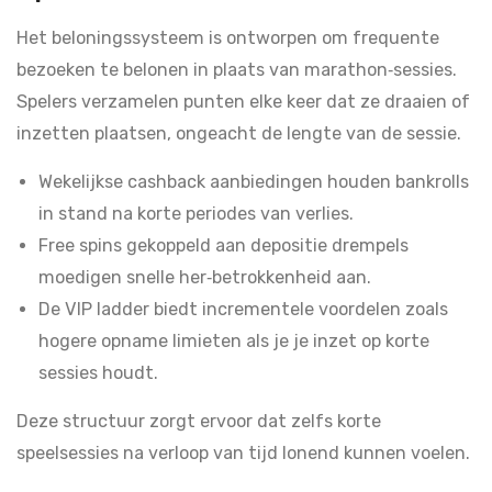
Het beloningssysteem is ontworpen om frequente
bezoeken te belonen in plaats van marathon‑sessies.
Spelers verzamelen punten elke keer dat ze draaien of
inzetten plaatsen, ongeacht de lengte van de sessie.
Wekelijkse cashback aanbiedingen houden bankrolls
in stand na korte periodes van verlies.
Free spins gekoppeld aan depositie drempels
moedigen snelle her‑betrokkenheid aan.
De VIP ladder biedt incrementele voordelen zoals
hogere opname limieten als je je inzet op korte
sessies houdt.
Deze structuur zorgt ervoor dat zelfs korte
speelsessies na verloop van tijd lonend kunnen voelen.