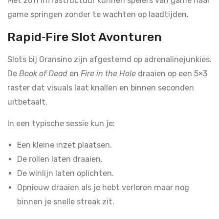
Met zo’n infrastructuur kunnen spelers van game naar
game springen zonder te wachten op laadtijden.
Rapid‑Fire Slot Avonturen
Slots bij Gransino zijn afgestemd op adrenalinejunkies.
De
Book of Dead
en
Fire in the Hole
draaien op een 5×3
raster dat visuals laat knallen en binnen seconden
uitbetaalt.
In een typische sessie kun je:
Een kleine inzet plaatsen.
De rollen laten draaien.
De winlijn laten oplichten.
Opnieuw draaien als je hebt verloren maar nog
binnen je snelle streak zit.