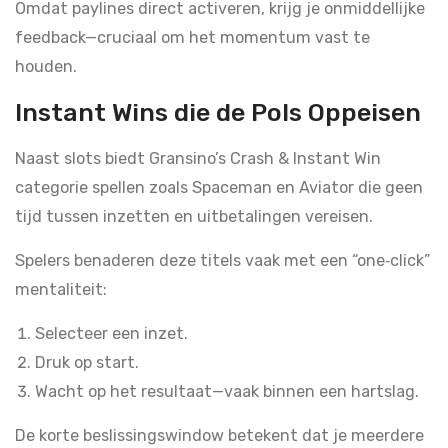
Omdat paylines direct activeren, krijg je onmiddellijke
feedback—cruciaal om het momentum vast te
houden.
Instant Wins die de Pols Oppeisen
Naast slots biedt Gransino’s Crash & Instant Win
categorie spellen zoals Spaceman en Aviator die geen
tijd tussen inzetten en uitbetalingen vereisen.
Spelers benaderen deze titels vaak met een “one‑click”
mentaliteit:
Selecteer een inzet.
Druk op start.
Wacht op het resultaat—vaak binnen een hartslag.
De korte beslissingswindow betekent dat je meerdere