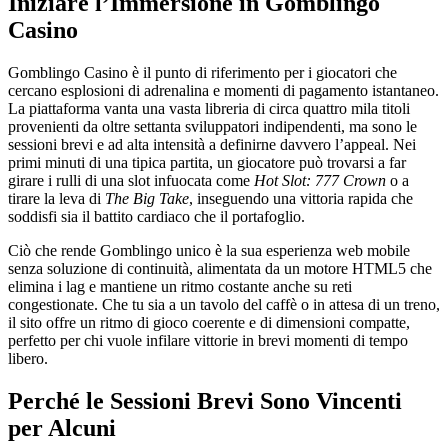
Iniziare l’Immersione in Gomblingo
Casino
Gomblingo Casino è il punto di riferimento per i giocatori che
cercano esplosioni di adrenalina e momenti di pagamento istantaneo.
La piattaforma vanta una vasta libreria di circa quattro mila titoli
provenienti da oltre settanta sviluppatori indipendenti, ma sono le
sessioni brevi e ad alta intensità a definirne davvero l’appeal. Nei
primi minuti di una tipica partita, un giocatore può trovarsi a far
girare i rulli di una slot infuocata come
Hot Slot: 777 Crown
o a
tirare la leva di
The Big Take
, inseguendo una vittoria rapida che
soddisfi sia il battito cardiaco che il portafoglio.
Ciò che rende Gomblingo unico è la sua esperienza web mobile
senza soluzione di continuità, alimentata da un motore HTML5 che
elimina i lag e mantiene un ritmo costante anche su reti
congestionate. Che tu sia a un tavolo del caffè o in attesa di un treno,
il sito offre un ritmo di gioco coerente e di dimensioni compatte,
perfetto per chi vuole infilare vittorie in brevi momenti di tempo
libero.
Perché le Sessioni Brevi Sono Vincenti
per Alcuni