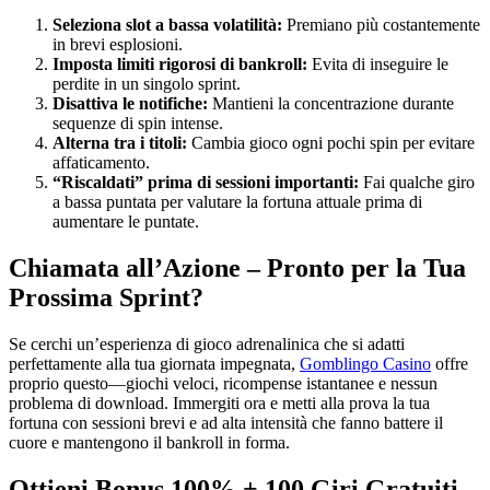
Seleziona slot a bassa volatilità:
Premiano più costantemente
in brevi esplosioni.
Imposta limiti rigorosi di bankroll:
Evita di inseguire le
perdite in un singolo sprint.
Disattiva le notifiche:
Mantieni la concentrazione durante
sequenze di spin intense.
Alterna tra i titoli:
Cambia gioco ogni pochi spin per evitare
affaticamento.
“Riscaldati” prima di sessioni importanti:
Fai qualche giro
a bassa puntata per valutare la fortuna attuale prima di
aumentare le puntate.
Chiamata all’Azione – Pronto per la Tua
Prossima Sprint?
Se cerchi un’esperienza di gioco adrenalinica che si adatti
perfettamente alla tua giornata impegnata,
Gomblingo Casino
offre
proprio questo—giochi veloci, ricompense istantanee e nessun
problema di download. Immergiti ora e metti alla prova la tua
fortuna con sessioni brevi e ad alta intensità che fanno battere il
cuore e mantengono il bankroll in forma.
Ottieni Bonus 100% + 100 Giri Gratuiti