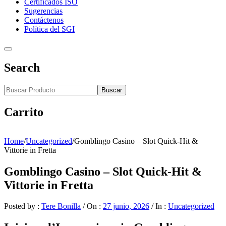
Certificados ISO
Sugerencias
Contáctenos
Política del SGI
Search
Buscar
Carrito
Home
/
Uncategorized
/
Gomblingo Casino – Slot Quick‑Hit &
Vittorie in Fretta
Gomblingo Casino – Slot Quick‑Hit &
Vittorie in Fretta
Posted by :
Tere Bonilla
/
On :
27 junio, 2026
/
In :
Uncategorized