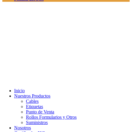
Inicio
Nuestros Productos
Cables
Etiquetas
Punto de Venta
Rollos Formularios y Otros
Suministros
Nosotros