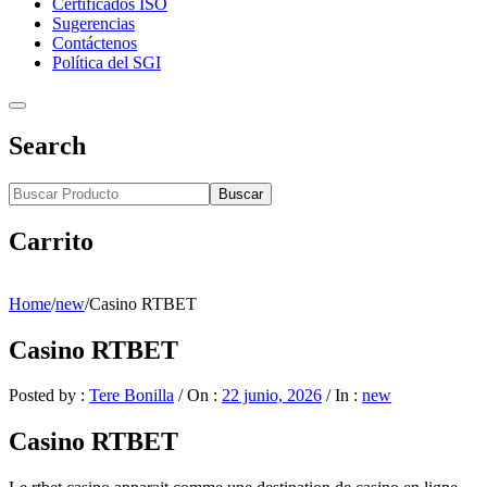
Certificados ISO
Sugerencias
Contáctenos
Política del SGI
Search
Buscar
Carrito
Home
/
new
/
Casino RTBET
Casino RTBET
Posted by :
Tere Bonilla
/
On :
22 junio, 2026
/
In :
new
Casino RTBET