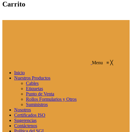
Carrito
Menu
≡
╳
Inicio
Nuestros Productos
Cables
Etiquetas
Punto de Venta
Rollos Formularios y Otros
Suministros
Nosotros
Certificados ISO
Sugerencias
Contáctenos
Política del SGI