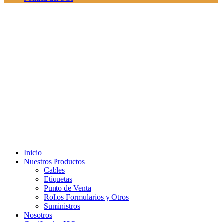
Inicio
Nuestros Productos
Cables
Etiquetas
Punto de Venta
Rollos Formularios y Otros
Suministros
Nosotros