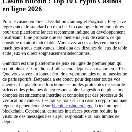
Casino Bitcoin : Top 10 Crypto Casinos
en ligne 2026
Pour le casino en direct, Evolution Gaming et Pragmatic Play Live
representent le standard du marche. Un catalogue inferieur a titres
pour une plateforme lancee recemment indique un developpement
insuffisant. Il ne propose que les meilleurs jeux de casino, ce qui
constitue un atout indeniable. Vous avez acces a des centaines de
machines a sous captivantes, ainsi qua des dizaines de jeux de table
et de jeux en direct soigneusement selectionnes.
Gamdom est une plateforme de jeux en ligne de premier plan qui
seduit plus de 16 millions d’utilisateurs depuis sa creation en 2016.
Que vous soyez un joueur feru de cryptomonnaies ou un passionne
de paris sportifs, Betpanda a ete concu pour depasser toutes vos
attentes. La plateforme fonctionne selon des protocoles de securite
stricts et des principes de jeu responsable. La gestion de plusieurs
comptes est strictement interdite et controlee par des processus de
verification avances. Les transactions sur un casino crypto-monnaie
reposent generalement sur
bitcoin casino en ligne
la technologie
blockchain. Cependant, certaines interfaces peuvent reduire la
visibilite des messages lies au jeu responsable ou aux limites de
depot.