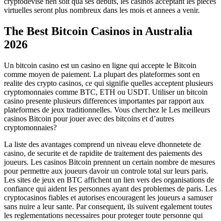
cryptodevise nen soit qua ses debuts, les casinos acceptant les pieces
virtuelles seront plus nombreux dans les mois et annees a venir.
The Best Bitcoin Casinos in Australia
2026
Un bitcoin casino est un casino en ligne qui accepte le Bitcoin
comme moyen de paiement. La plupart des plateformes sont en
realite des crypto casinos, ce qui signifie quelles acceptent plusieurs
cryptomonnaies comme BTC, ETH ou USDT. Utiliser un bitcoin
casino presente plusieurs differences importantes par rapport aux
plateformes de jeux traditionnelles. Vous cherchez le Les meilleurs
casinos Bitcoin pour jouer avec des bitcoins et d’autres
cryptomonnaies?
La liste des avantages comprend un niveau eleve dhonnetete de
casino, de securite et de rapidite de traitement des paiements des
joueurs. Les casinos Bitcoin prennent un certain nombre de mesures
pour permettre aux joueurs davoir un controle total sur leurs paris.
Les sites de jeux en BTC affichent un lien vers des organisations de
confiance qui aident les personnes ayant des problemes de paris. Les
cryptocasinos fiables et autorises encouragent les joueurs a samuser
sans nuire a leur sante. Par consequent, ils suivent egalement toutes
les reglementations necessaires pour proteger toute personne qui