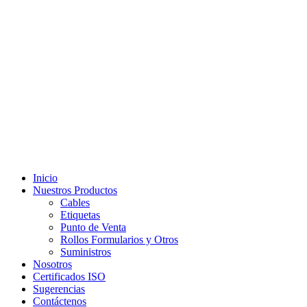
Inicio
Nuestros Productos
Cables
Etiquetas
Punto de Venta
Rollos Formularios y Otros
Suministros
Nosotros
Certificados ISO
Sugerencias
Contáctenos