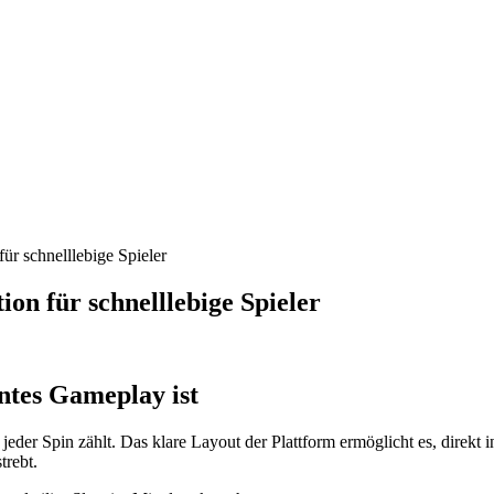
ür schnelllebige Spieler
ion für schnelllebige Spieler
ntes Gameplay ist
 jeder Spin zählt. Das klare Layout der Plattform ermöglicht es, direk
trebt.