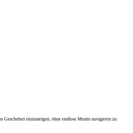
t ins Geschehen einzusteigen, ohne endlose Menüs navigieren zu