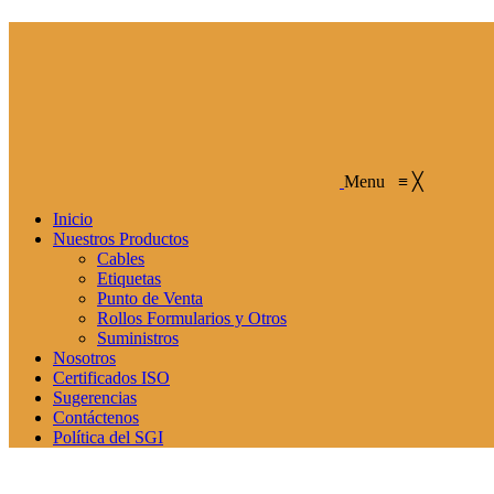
Menu
≡
╳
Inicio
Nuestros Productos
Cables
Etiquetas
Punto de Venta
Rollos Formularios y Otros
Suministros
Nosotros
Certificados ISO
Sugerencias
Contáctenos
Política del SGI