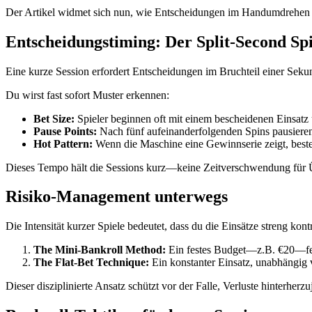
Der Artikel widmet sich nun, wie Entscheidungen im Handumdrehen 
Entscheidungstiming: Der Split‑Second Sp
Eine kurze Session erfordert Entscheidungen im Bruchteil einer Seku
Du wirst fast sofort Muster erkennen:
Bet Size:
Spieler beginnen oft mit einem bescheidenen Einsatz
Pause Points:
Nach fünf aufeinanderfolgenden Spins pausieren 
Hot Pattern:
Wenn die Maschine eine Gewinnserie zeigt, beste
Dieses Tempo hält die Sessions kurz—keine Zeitverschwendung für 
Risiko-Management unterwegs
Die Intensität kurzer Spiele bedeutet, dass du die Einsätze streng ko
The Mini‑Bankroll Method:
Ein festes Budget—z.B. €20—fest
The Flat‑Bet Technique:
Ein konstanter Einsatz, unabhängig
Dieser disziplinierte Ansatz schützt vor der Falle, Verluste hinterher