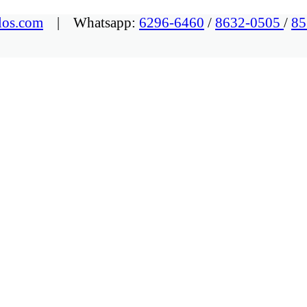
los.com
| Whatsapp:
6296-6460
/
8632-0505
/
85