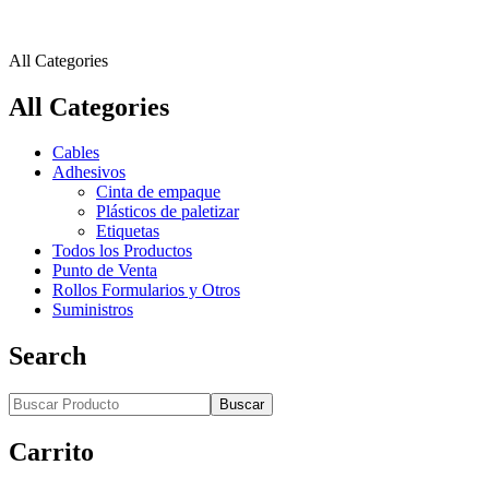
All Categories
All Categories
Cables
Adhesivos
Cinta de empaque
Plásticos de paletizar
Etiquetas
Todos los Productos
Punto de Venta
Rollos Formularios y Otros
Suministros
Search
Buscar
Carrito