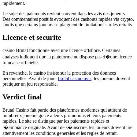
rapidement.
Le sujet des paiements revient souvent dans les avis des joueurs.
Des commentaires positifs evoquent des cashouts rapides via crypto,
tandis que certains joueurs se plaignent de limitations sur les retraits.
Licence et securite
casino Brutal fonctionne avec une licence offshore. Certaines
analyses indiquent que la plateforme ne dispose pas d�une licence
francaise officielle.
En revanche, le casino insiste sur la protection des donnees
personnelles. Avant de jouer
brutal casino avis
, les joueurs doivent
pratiquer un jeu responsable.
Verdict final
Brutal Casino fait partie des plateformes modernes qui attirent de
nombreux joueurs grace a leurs promotions et leurs paiements
rapides. Le site se distingue par les paiements rapides et
l�ambiance originale. Avant de s�inscrire, les joueurs doivent lire
attentivement les conditions generales et les regles de retrait.