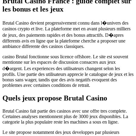
Brutal Casino France : guide complet sur
les bonus et les jeux
Brutal Casino devient progressivement connu dans l�univers des
casinos crypto et live. La plateforme met en avant plusieurs milliers
de jeux, des paiements rapides et des bonus attractifs. D�apres
differents avis en ligne que la plateforme cherche a proposer une
ambiance differente des casinos classiques.
casino Brutal fonctionne sous licence offshore. Le site est souvent
mentionne sur les espaces de discussion consacres aux jeux
d�argent. Les experiences des utilisateurs changent selon les
profils. Une partie des utilisateurs apprecie le catalogue de jeux et les
bonus sans wager, tandis que des avis negatifs evoquent des
problemes avec certaines conditions de retrait.
Quels jeux propose Brutal Casino
Brutal Casino fait partie des casinos avec une offre tres complete.
Certaines analyses mentionnent plus de 3000 jeux disponibles. La
categorie la plus populaire reste les machines a sous en ligne.
Le site propose notamment des jeux developpes par plusieurs