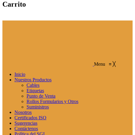
Carrito
Menu
≡
╳
Inicio
Nuestros Productos
Cables
Etiquetas
Punto de Venta
Rollos Formularios y Otros
Suministros
Nosotros
Certificados ISO
Sugerencias
Contáctenos
Política del SGI