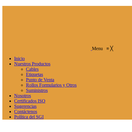
Menu
≡
╳
Inicio
Nuestros Productos
Cables
Etiquetas
Punto de Venta
Rollos Formularios y Otros
Suministros
Nosotros
Certificados ISO
Sugerencias
Contáctenos
Política del SGI