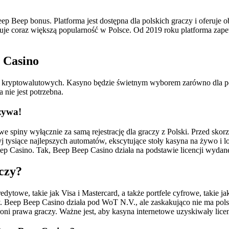
eep Beep bonus. Platforma jest dostępna dla polskich graczy i oferuje
skuje coraz większą popularność w Polsce. Od 2019 roku platforma zap
 Casino
kryptowalutowych. Kasyno będzie świetnym wyborem zarówno dla poc
nie jest potrzebna.
zywa!
spiny wyłącznie za samą rejestrację dla graczy z Polski. Przed skorz
j tysiące najlepszych automatów, ekscytujące stoły kasyna na żywo i
p Casino. Tak, Beep Beep Casino działa na podstawie licencji wydane
aczy?
ytowe, takie jak Visa i Mastercard, a także portfele cyfrowe, takie j
Beep Beep Casino działa pod WoT N.V., ale zaskakująco nie ma polski
i prawa graczy. Ważne jest, aby kasyna internetowe uzyskiwały licenc