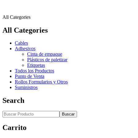
All Categories
All Categories
Cables
Adhesivos
Cinta de empaque
Plásticos de paletizar
Etiquetas
Todos los Productos
Punto de Venta
Rollos Formularios y Otros
Suministros
Search
Buscar
Carrito