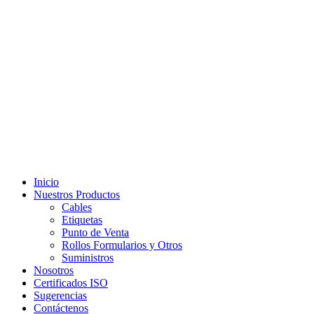
Inicio
Nuestros Productos
Cables
Etiquetas
Punto de Venta
Rollos Formularios y Otros
Suministros
Nosotros
Certificados ISO
Sugerencias
Contáctenos