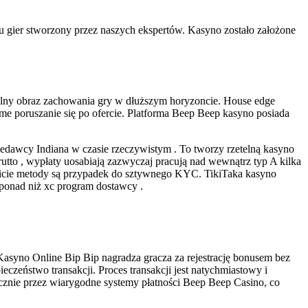
u gier stworzony przez naszych ekspertów. Kasyno zostało założone
telny obraz zachowania gry w dłuższym horyzoncie. House edge
me poruszanie się po ofercie. Platforma Beep Beep kasyno posiada
przedawcy Indiana w czasie rzeczywistym . To tworzy rzetelną kasyno
rutto , wypłaty uosabiają zazwyczaj pracują nad wewnątrz typ A kilka
wicie metody są przypadek do sztywnego KYC. TikiTaka kasyno
ponad niż xc program dostawcy .
Kasyno Online Bip Bip nagradza gracza za rejestrację bonusem bez
czeństwo transakcji. Proces transakcji jest natychmiastowy i
cznie przez wiarygodne systemy płatności Beep Beep Casino, co