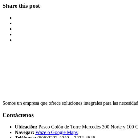
Share this post
Somos un empresa que ofrece soluciones integrales para las necesidad
Contáctenos
Ubicación:
Paseo Colón de Torre Mercedes 300 Norte y 100 Oe
Navegar:
Waze o Google Maps
Teléfonos:
(506)2223-4949 – 2223-4646