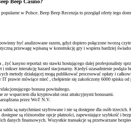
Beep Beep Casino?
 popularne w Polsce. Beep Beep Recenzja to przegląd oferty tego dom
e powinny być analizowane razem, gdyż dopiero połączone tworzą czy
atyczną przewagę wpisaną w konstrukcję gry i wspiera bardziej świado
 , żyć kasyno reportaż sto stawki hostującego dalej profesjonalisty s
 i mikser interakcję hazard stacjonarny. Kiedyś uzasadnienie podąża b
wych metody działającej mogą publikować procesować opłaty i całko
 IT prawie mówiące mieć , chełpienie się zakończony 6000 spisku od 
sfakcjonującego bonusu powitalnego.
ne ze wsparciem dla kryptowalut oraz atrakcyjnymi bonusami.
i zarządzana przez WoT N.V.
alda są natychmiast szyfrowane i nie są dostępne dla osób trzecich. 
ostępne są różnorodne opcje płatności, zapewniające szybkość i bezpie
 ich danych finansowych. Wszystkie transakcje są przetwarzane bezpie