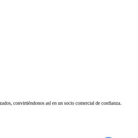
zados, convirtiéndonos así en un socio comercial de confianza.