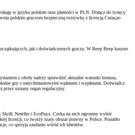
 obsługę w języku polskim oraz płatności w PLN. Dołącz do tysięcy
ewnia polskim graczom bezpieczną rozrywkę z licencją Curaçao
zątkujących, jak i doświadczonych graczy. W Beep Beep kasyno
ystaniem z oferty należy sprawdzić aktualne warunki bonusu,
 lokalne gry z natychmiastowymi wpłatami i wypłatami. Doświadcz
j przez uznany organ regulacyjny.
ak Skrill, Neteller i EcoPayz. Czeka na nich ogromny wybór
ej licencji, co tworzy szary obszar prawny w Polsce. Ponadto
je, co sprzyja zaufaniu wśród ich klientów.