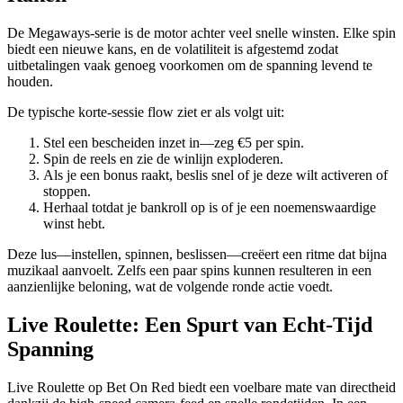
De Megaways-serie is de motor achter veel snelle winsten. Elke spin
biedt een nieuwe kans, en de volatiliteit is afgestemd zodat
uitbetalingen vaak genoeg voorkomen om de spanning levend te
houden.
De typische korte‑sessie flow ziet er als volgt uit:
Stel een bescheiden inzet in—zeg €5 per spin.
Spin de reels en zie de winlijn exploderen.
Als je een bonus raakt, beslis snel of je deze wilt activeren of
stoppen.
Herhaal totdat je bankroll op is of je een noemenswaardige
winst hebt.
Deze lus—instellen, spinnen, beslissen—creëert een ritme dat bijna
muzikaal aanvoelt. Zelfs een paar spins kunnen resulteren in een
aanzienlijke beloning, wat de volgende ronde actie voedt.
Live Roulette: Een Spurt van Echt‑Tijd
Spanning
Live Roulette op Bet On Red biedt een voelbare mate van directheid