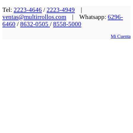
Tel:
2223-4646
/
2223-4949
|
ventas@multirrollos.com
| Whatsapp:
6296-
6460
/
8632-0505
/
8558-5000
Mi Cuenta