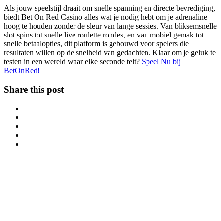
Als jouw speelstijl draait om snelle spanning en directe bevrediging,
biedt Bet On Red Casino alles wat je nodig hebt om je adrenaline
hoog te houden zonder de sleur van lange sessies. Van bliksemsnelle
slot spins tot snelle live roulette rondes, en van mobiel gemak tot
snelle betaalopties, dit platform is gebouwd voor spelers die
resultaten willen op de snelheid van gedachten. Klaar om je geluk te
testen in een wereld waar elke seconde telt?
Speel Nu bij
BetOnRed!
Share this post