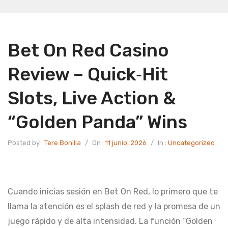
Bet On Red Casino
Review – Quick‑Hit
Slots, Live Action &
“Golden Panda” Wins
Posted by :
Tere Bonilla
/
On :
11 junio, 2026
/
In :
Uncategorized
Cuando inicias sesión en Bet On Red, lo primero que te
llama la atención es el splash de red y la promesa de un
juego rápido y de alta intensidad. La función “Golden