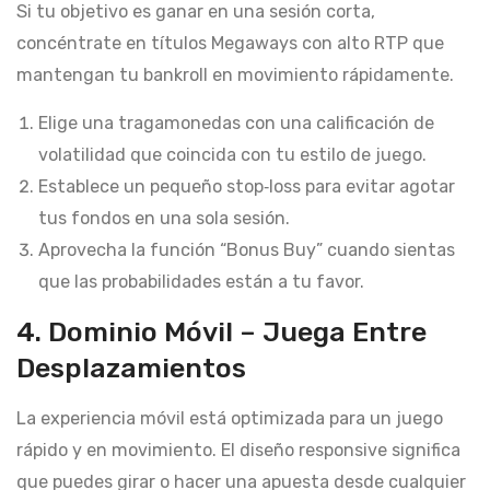
Si tu objetivo es ganar en una sesión corta,
concéntrate en títulos Megaways con alto RTP que
mantengan tu bankroll en movimiento rápidamente.
Elige una tragamonedas con una calificación de
volatilidad que coincida con tu estilo de juego.
Establece un pequeño stop‑loss para evitar agotar
tus fondos en una sola sesión.
Aprovecha la función “Bonus Buy” cuando sientas
que las probabilidades están a tu favor.
4. Dominio Móvil – Juega Entre
Desplazamientos
La experiencia móvil está optimizada para un juego
rápido y en movimiento. El diseño responsive significa
que puedes girar o hacer una apuesta desde cualquier