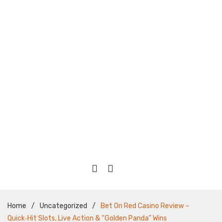
Home
/
Uncategorized
/
Bet On Red Casino Review –
Quick‑Hit Slots, Live Action & “Golden Panda” Wins