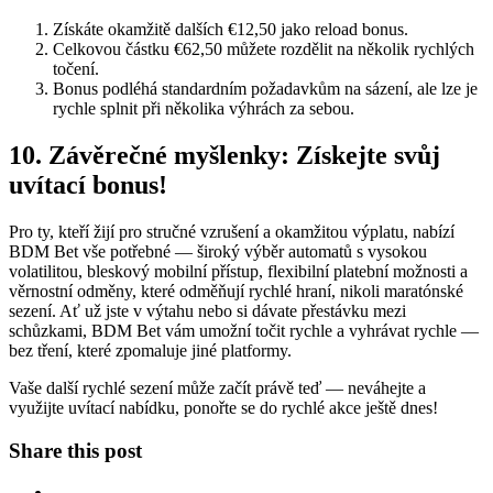
Získáte okamžitě dalších €12,50 jako reload bonus.
Celkovou částku €62,50 můžete rozdělit na několik rychlých
točení.
Bonus podléhá standardním požadavkům na sázení, ale lze je
rychle splnit při několika výhrách za sebou.
10. Závěrečné myšlenky: Získejte svůj
uvítací bonus!
Pro ty, kteří žijí pro stručné vzrušení a okamžitou výplatu, nabízí
BDM Bet vše potřebné — široký výběr automatů s vysokou
volatilitou, bleskový mobilní přístup, flexibilní platební možnosti a
věrnostní odměny, které odměňují rychlé hraní, nikoli maratónské
sezení. Ať už jste v výtahu nebo si dávate přestávku mezi
schůzkami, BDM Bet vám umožní točit rychle a vyhrávat rychle —
bez tření, které zpomaluje jiné platformy.
Vaše další rychlé sezení může začít právě teď — neváhejte a
využijte uvítací nabídku, ponořte se do rychlé akce ještě dnes!
Share this post