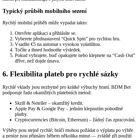
Typický průběh mobilního sezení
Rychlý mobilní průběh může vypadat takto:
Otevřete aplikaci a přihlásíte se.
Vyberete přednastavení “Quick Spin” pro rychlou hru.
Vsadíte €5 na automat s vysokou volatilitou.
Točíte a ihned hodnotíte výsledek.
Pokud vyhrajete, buď opakujete nebo klepnete na “Cash Out”
dříve, než dojde únava.
6. Flexibilita plateb pro rychlé sázky
Rychlé vklady jsou nezbytné pro krátké výbuchy hraní. BDM Bet
podporuje řadu okamžitých platebních metod:
Skrill & Neteller – okamžitý kredit.
Apple Pay & Google Pay – jedním klepnutím pohodlné
platby.
Cryptocurrencies (Bitcoin, Ethereum) – žádný čas zpracování.
Výběry jsou stejně rychlé; hráči mohou požádat o výplatu po výhře
a peníze jsou připsány během několika minut — zvláště při použití