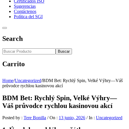
Certificados ISO
Sugerencias
Contáctenos
Política del SGI
Search
Buscar
Carrito
Home
/
Uncategorized
/
BDM Bet: Rychlý Spin, Velké Výhry—Váš
průvodce rychlou kasinovou akcí
BDM Bet: Rychlý Spin, Velké Výhry—
Váš průvodce rychlou kasinovou akcí
Posted by :
Tere Bonilla
/
On :
13 junio, 2026
/
In :
Uncategorized