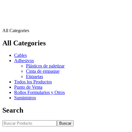
All Categories
All Categories
Cables
Adhesivos
Plásticos de paletizar
Cinta de empaque
Etiquetas
Todos los Productos
Punto de Venta
Rollos Formularios y Otros
Suministros
Search
Buscar