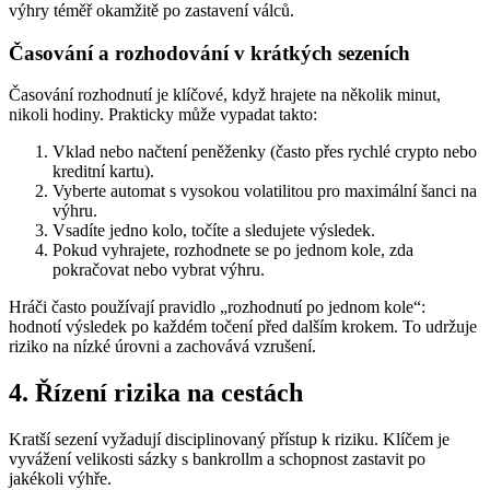
výhry téměř okamžitě po zastavení válců.
Časování a rozhodování v krátkých sezeních
Časování rozhodnutí je klíčové, když hrajete na několik minut,
nikoli hodiny. Prakticky může vypadat takto:
Vklad nebo načtení peněženky (často přes rychlé crypto nebo
kreditní kartu).
Vyberte automat s vysokou volatilitou pro maximální šanci na
výhru.
Vsadíte jedno kolo, točíte a sledujete výsledek.
Pokud vyhrajete, rozhodnete se po jednom kole, zda
pokračovat nebo vybrat výhru.
Hráči často používají pravidlo „rozhodnutí po jednom kole“:
hodnotí výsledek po každém točení před dalším krokem. To udržuje
riziko na nízké úrovni a zachovává vzrušení.
4. Řízení rizika na cestách
Kratší sezení vyžadují disciplinovaný přístup k riziku. Klíčem je
vyvážení velikosti sázky s bankrollm a schopnost zastavit po
jakékoli výhře.