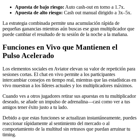
Apuesta de bajo riesgo:
Auto cash‑out en torno a 1.7x.
Apuesta de alto riesgo:
Cash out manual dirigido a 3x–5x.
La estrategia combinada permite una acumulación rápida de
pequeñas ganancias mientras aún buscas ese gran multiplicador que
puede cambiar el resultado de tu sesión de la noche a la mañana.
Funciones en Vivo que Mantienen el
Pulso Acelerado
Los elementos sociales en Aviator elevan su valor de repetición para
sesiones cortas. El chat en vivo permite a los participantes
intercambiar consejos en tiempo real, mientras que las estadísticas en
vivo muestran a los líderes actuales y los multiplicadores máximos.
Cuando ves a otros jugadores retirar sus apuestas en tu multiplicador
deseado, se añade un impulso de adrenalina—casi como ver a tus
amigos tener éxito justo a tu lado.
Debido a que estas funciones se actualizan instantáneamente, puedes
reaccionar rápidamente al sentimiento del mercado o al
comportamiento de la multitud sin retrasos que puedan arruinar tu
timing.