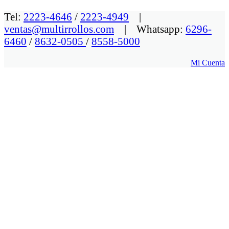
Tel:
2223-4646
/
2223-4949
|
ventas@multirrollos.com
| Whatsapp:
6296-
6460
/
8632-0505
/
8558-5000
Mi Cuenta