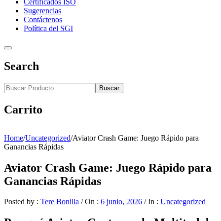
Certificados ISO
Sugerencias
Contáctenos
Política del SGI
Search
Buscar
Carrito
Home
/
Uncategorized
/
Aviator Crash Game: Juego Rápido para
Ganancias Rápidas
Aviator Crash Game: Juego Rápido para
Ganancias Rápidas
Posted by :
Tere Bonilla
/
On :
6 junio, 2026
/
In :
Uncategorized