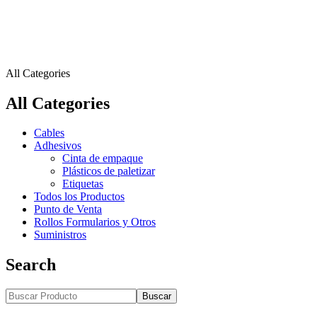
All Categories
All Categories
Cables
Adhesivos
Cinta de empaque
Plásticos de paletizar
Etiquetas
Todos los Productos
Punto de Venta
Rollos Formularios y Otros
Suministros
Search
Buscar