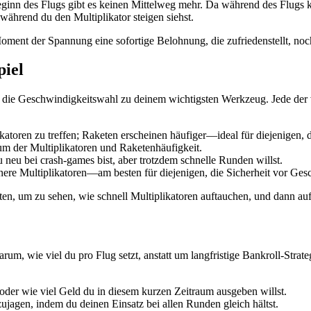
inn des Flugs gibt es keinen Mittelweg mehr. Da während des Flugs ke
während du den Multiplikator steigen siehst.
e Moment der Spannung eine sofortige Belohnung, die zufriedenstellt, no
piel
die Geschwindigkeitswahl zu deinem wichtigsten Werkzeug. Jede der vi
atoren zu treffen; Raketen erscheinen häufiger—ideal für diejenigen, 
 der Multiplikatoren und Raketenhäufigkeit.
u bei crash‑games bist, aber trotzdem schnelle Runden willst.
ere Multiplikatoren—am besten für diejenigen, die Sicherheit vor Gesc
rten, um zu sehen, wie schnell Multiplikatoren auftauchen, und dann a
um, wie viel du pro Flug setzt, anstatt um langfristige Bankroll‑Strateg
oder wie viel Geld du in diesem kurzen Zeitraum ausgeben willst.
ujagen, indem du deinen Einsatz bei allen Runden gleich hältst.