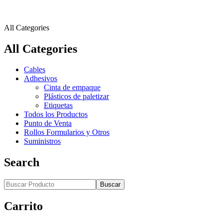
All Categories
All Categories
Cables
Adhesivos
Cinta de empaque
Plásticos de paletizar
Etiquetas
Todos los Productos
Punto de Venta
Rollos Formularios y Otros
Suministros
Search
Buscar
Carrito