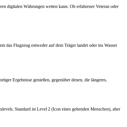
deren digitalen Währungen wetten kann. Ob erfahrener Veteran oder
em das Flugzeug entweder auf dem Träger landet oder ins Wasser
fortiger Ergebnisse genießen, gegenüber denen, die längeres,
slevels. Standard ist Level 2 (Icon eines gehenden Menschen), aber