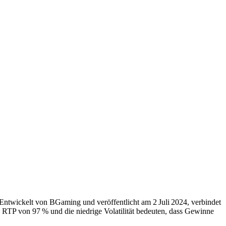
t. Entwickelt von BGaming und veröffentlicht am 2 Juli 2024, verbindet
n RTP von 97 % und die niedrige Volatilität bedeuten, dass Gewinne