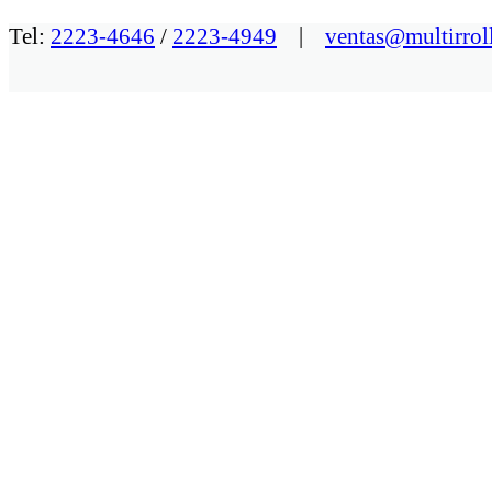
Tel:
2223-4646
/
2223-4949
|
ventas@multirrol