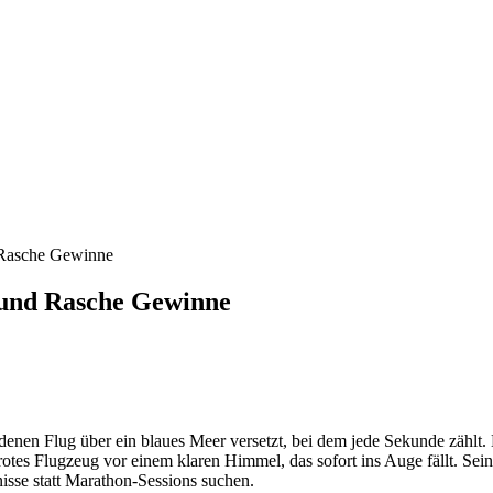
 Rasche Gewinne
 und Rasche Gewinne
eladenen Flug über ein blaues Meer versetzt, bei dem jede Sekunde zähl
otes Flugzeug vor einem klaren Himmel, das sofort ins Auge fällt. Sei
bnisse statt Marathon‑Sessions suchen.