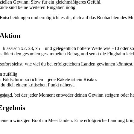
ziellen Gewinn; Slow für ein gleichmäßigeres Gefühl.
nde sind keine weiteren Eingaben nötig.
 Entscheidungen und ermöglicht es dir, dich auf das Beobachten des Mul
 Aktion
—klassisch x2, x3, x5—und gelegentlich höhere Werte wie +10 oder sog
e halbiert den gesamten gesammelten Betrag und senkt die Flugbahn leic
 sofort siehst, wie viel du bei erfolgreichem Landen gewinnen könntest.
 zufällig.
en Bildschirm zu richten—jede Rakete ist ein Risiko.
du dich einem kritischen Punkt näherst.
sjagd, bei der jeder Moment entweder deinen Gewinn steigern oder ha
Ergebnis
einem winzigen Boot im Meer landen. Eine erfolgreiche Landung bring