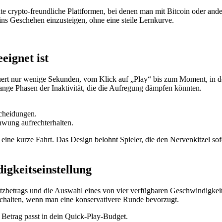
nte crypto‑freundliche Plattformen, bei denen man mit Bitcoin oder an
ins Geschehen einzusteigen, ohne eine steile Lernkurve.
eignet ist
auert nur wenige Sekunden, vom Klick auf „Play“ bis zum Moment, in d
lange Phasen der Inaktivität, die die Aufregung dämpfen könnten.
scheidungen.
chwung aufrechterhalten.
r eine kurze Fahrt. Das Design belohnt Spieler, die den Nervenkitzel so
igkeitseinstellung
atzbetrags und die Auswahl eines von vier verfügbaren Geschwindigkeit
schalten, wenn man eine konservativere Runde bevorzugt.
etrag passt in dein Quick‑Play‑Budget.