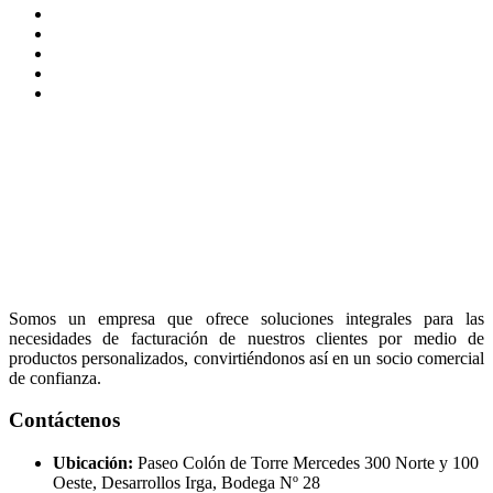
Somos un empresa que ofrece soluciones integrales para las
necesidades de facturación de nuestros clientes por medio de
productos personalizados, convirtiéndonos así en un socio comercial
de confianza.
Contáctenos
Ubicación:
Paseo Colón de Torre Mercedes 300 Norte y 100
Oeste, Desarrollos Irga, Bodega Nº 28