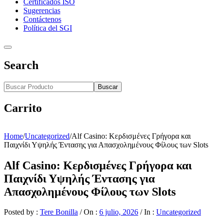
Certificados ISO
Sugerencias
Contáctenos
Política del SGI
Search
Buscar
Carrito
Home
/
Uncategorized
/
Alf Casino: Κερδισμένες Γρήγορα και
Παιχνίδι Υψηλής Έντασης για Απασχολημένους Φίλους των Slots
Alf Casino: Κερδισμένες Γρήγορα και
Παιχνίδι Υψηλής Έντασης για
Απασχολημένους Φίλους των Slots
Posted by :
Tere Bonilla
/
On :
6 julio, 2026
/
In :
Uncategorized