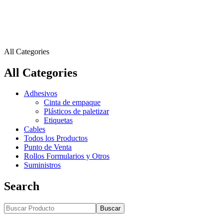
All Categories
All Categories
Adhesivos
Cinta de empaque
Plásticos de paletizar
Etiquetas
Cables
Todos los Productos
Punto de Venta
Rollos Formularios y Otros
Suministros
Search
Buscar