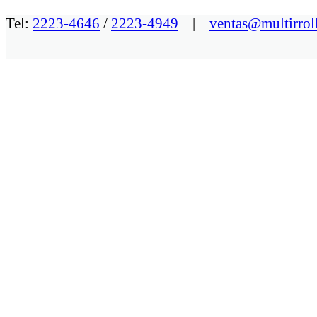
Tel:
2223-4646
/
2223-4949
|
ventas@multirrol