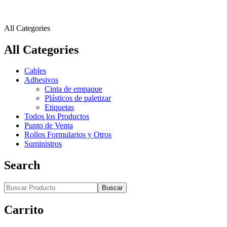
All Categories
All Categories
Cables
Adhesivos
Cinta de empaque
Plásticos de paletizar
Etiquetas
Todos los Productos
Punto de Venta
Rollos Formularios y Otros
Suministros
Search
Buscar
Carrito