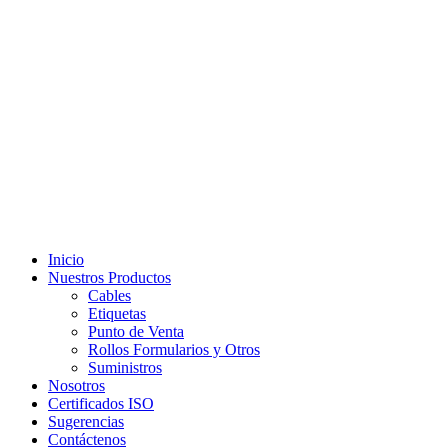
Inicio
Nuestros Productos
Cables
Etiquetas
Punto de Venta
Rollos Formularios y Otros
Suministros
Nosotros
Certificados ISO
Sugerencias
Contáctenos