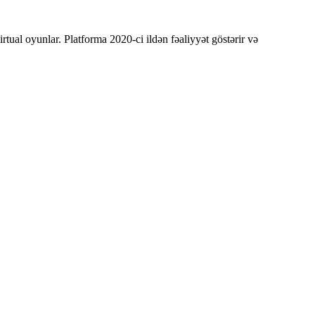
ual oyunlar. Platforma 2020-ci ildən fəaliyyət göstərir və