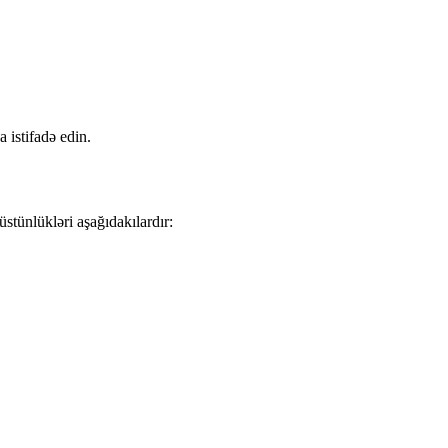
 istifadə edin.
stünlükləri aşağıdakılardır: