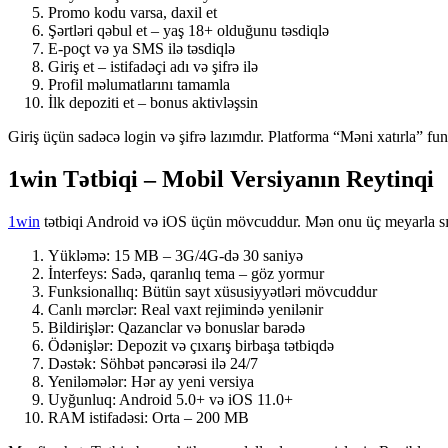
Promo kodu varsa, daxil et
Şərtləri qəbul et – yaş 18+ olduğunu təsdiqlə
E-poçt və ya SMS ilə təsdiqlə
Giriş et – istifadəçi adı və şifrə ilə
Profil məlumatlarını tamamla
İlk depoziti et – bonus aktivləşsin
Giriş üçün sadəcə login və şifrə lazımdır. Platforma “Məni xatırla” fun
1win Tətbiqi – Mobil Versiyanın Reytinqi
1win
tətbiqi Android və iOS üçün mövcuddur. Mən onu üç meyarla sırala
Yükləmə: 15 MB – 3G/4G-də 30 saniyə
İnterfeys: Sadə, qaranlıq tema – göz yormur
Funksionallıq: Bütün sayt xüsusiyyətləri mövcuddur
Canlı mərclər: Real vaxt rejimində yenilənir
Bildirişlər: Qazanclar və bonuslar barədə
Ödənişlər: Depozit və çıxarış birbaşa tətbiqdə
Dəstək: Söhbət pəncərəsi ilə 24/7
Yeniləmələr: Hər ay yeni versiya
Uyğunluq: Android 5.0+ və iOS 11.0+
RAM istifadəsi: Orta – 200 MB