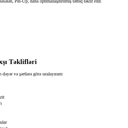
sələn, Pin-Up, daha optimallaşdırılmış tətbiq təklif edir.
şı Təklifləri
dəyər və şərtlərə görə sıralayıram:
it
ı
ular