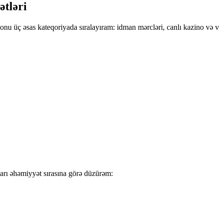
ətləri
 üç əsas kateqoriyada sıralayıram: idman mərcləri, canlı kazino və virt
arı əhəmiyyət sırasına görə düzürəm: