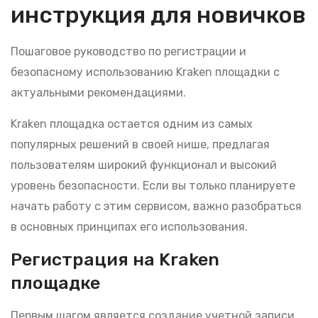
инструкция для новичков
Пошаговое руководство по регистрации и
безопасному использованию Kraken площадки с
актуальными рекомендациями.
Kraken площадка остается одним из самых
популярных решений в своей нише, предлагая
пользователям широкий функционал и высокий
уровень безопасности. Если вы только планируете
начать работу с этим сервисом, важно разобраться
в основных принципах его использования.
Регистрация на Kraken
площадке
Первым шагом является создание учетной записи.