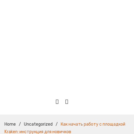
Home
/
Uncategorized
/
Как начать работу с площадкой
Kraken: инструкция для новичков