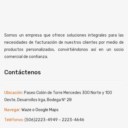
Somos un empresa que ofrece soluciones integrales para las
necesidades de facturación de nuestros clientes por medio de
productos personalizados, convirtiéndonos así en un socio
comercial de confianza.
Contáctenos
Ubicación:
Paseo Colón de Torre Mercedes 300 Norte y 100
Oeste, Desarrollos Irga, Bodega Nº 28
Navegar:
Waze o Google Maps
Teléfonos:
(506)2223-4949 – 2223-4646